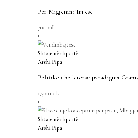
Për Migjenin: Tri ese
700.00
L
Shtoje në shportë
Arshi Pipa
Politike dhe letersi: paradigma Gram
1,500.00
L
Shtoje në shportë
Arshi Pipa