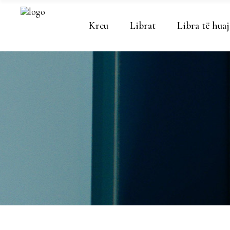
Kreu
Librat
Libra të huaj