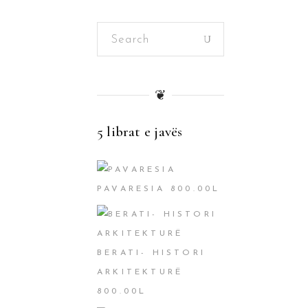
Search
for:
❦
5 librat e javës
PAVARESIA
800.00
L
BERATI- HISTORI
ARKITEKTURË
800.00
L