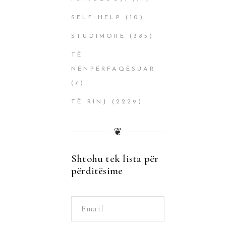
SELF-HELP
(10)
STUDIMORË
(385)
TË
NËNPËRFAQËSUAR
(7)
TË RINJ
(2229)
❦
Shtohu tek lista për
përditësime