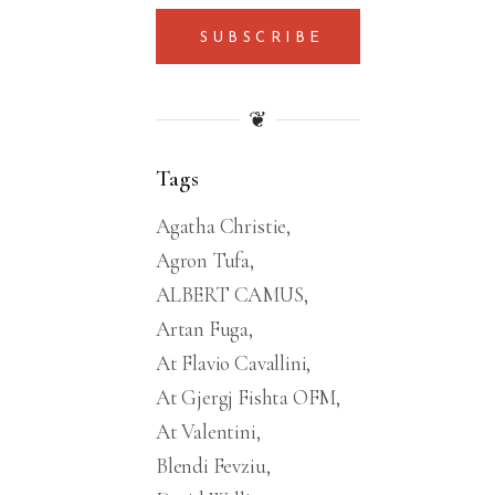
SUBSCRIBE
❦
Tags
Agatha Christie
Agron Tufa
ALBERT CAMUS
Artan Fuga
At Flavio Cavallini
At Gjergj Fishta OFM
At Valentini
Blendi Fevziu