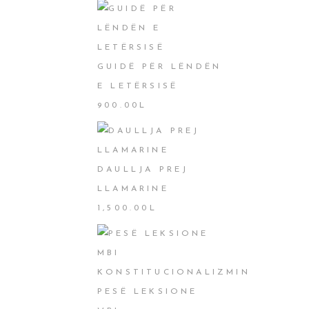
GUIDË PËR LËNDËN
E LETËRSISË
900.00
L
DAULLJA PREJ
LLAMARINE
1,500.00
L
PESË LEKSIONE