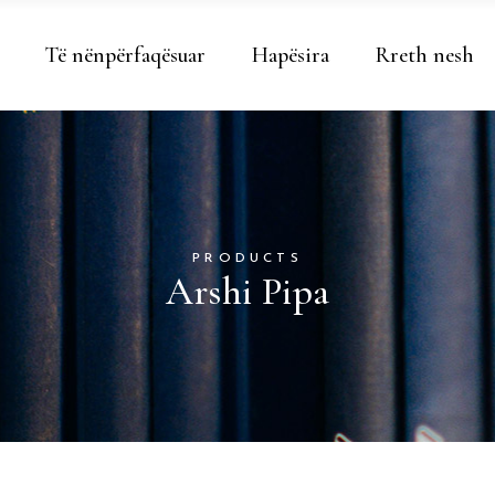
Të nënpërfaqësuar
Hapësira
Rreth nesh
PRODUCTS
Arshi Pipa