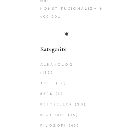
MBI
KONSTITUCIONALIZMIN
900.00
L
❦
Kategoritë
ALBANOLOGJI
(137)
ARTE
(12)
BERK
(3)
BESTSELLER
(20)
BIOGRAFI
(85)
FILOZOFI
(63)