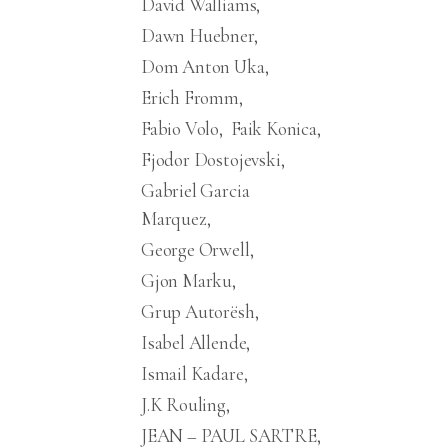
David Walliams
Dawn Huebner
Dom Anton Uka
Erich Fromm
Fabio Volo
Faik Konica
Fjodor Dostojevski
Gabriel Garcia
Marquez
George Orwell
Gjon Marku
Grup Autorësh
Isabel Allende
Ismail Kadare
J.K Rouling
JEAN – PAUL SARTRE