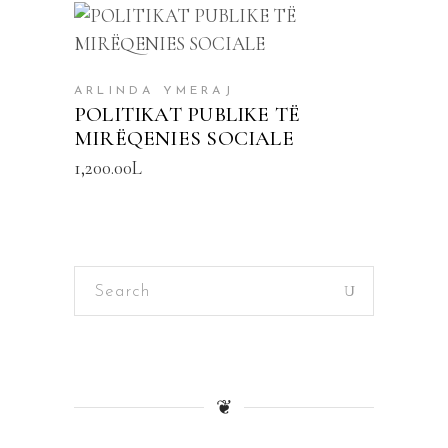
SHTOJE NË SHPORTË
ARLINDA YMERAJ
POLITIKAT PUBLIKE TË
MIRËQENIES SOCIALE
1,200.00
L
Search
for:
❦