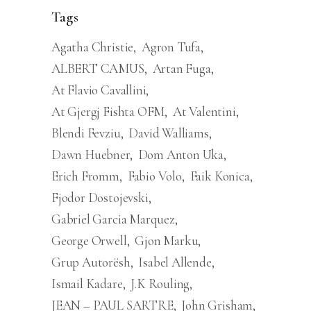
Tags
Agatha Christie
Agron Tufa
ALBERT CAMUS
Artan Fuga
At Flavio Cavallini
At Gjergj Fishta OFM
At Valentini
Blendi Fevziu
David Walliams
Dawn Huebner
Dom Anton Uka
Erich Fromm
Fabio Volo
Faik Konica
Fjodor Dostojevski
Gabriel Garcia Marquez
George Orwell
Gjon Marku
Grup Autorësh
Isabel Allende
Ismail Kadare
J.K Rouling
JEAN – PAUL SARTRE
John Grisham