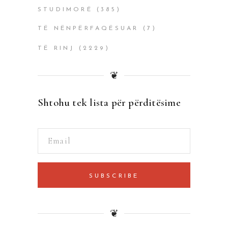
STUDIMORË
(385)
TË NËNPËRFAQËSUAR
(7)
TË RINJ
(2229)
❦
Shtohu tek lista për përditësime
SUBSCRIBE
❦