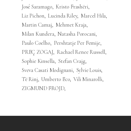
José Saramago
Kristo Frashëri
Liz Pichon
Lucinda Riley
Marcel Hila
Martin Camaj
Mehmet Kraja
Milan Kundera
Natasha Porocani
Paulo Coelho
Pershtatje Per Femije
PREÇ ZOGAJ
Rachael Renee Russell
Sophie Kinsella
Stefan Cvajg
Sveva Casati Modignani
Sylvie Louis
Të Rinj
Umberto Eco
Vili Minarolli
ZIGMUND FROJD