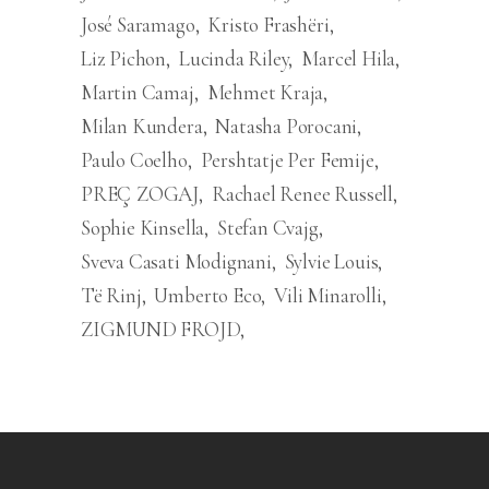
José Saramago
Kristo Frashëri
Liz Pichon
Lucinda Riley
Marcel Hila
Martin Camaj
Mehmet Kraja
Milan Kundera
Natasha Porocani
Paulo Coelho
Pershtatje Per Femije
PREÇ ZOGAJ
Rachael Renee Russell
Sophie Kinsella
Stefan Cvajg
Sveva Casati Modignani
Sylvie Louis
Të Rinj
Umberto Eco
Vili Minarolli
ZIGMUND FROJD