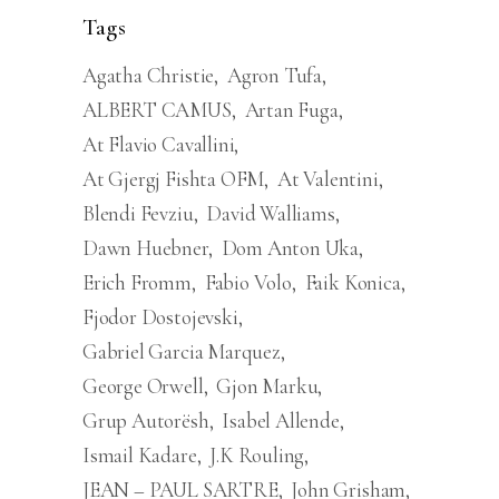
Tags
Agatha Christie
Agron Tufa
ALBERT CAMUS
Artan Fuga
At Flavio Cavallini
At Gjergj Fishta OFM
At Valentini
Blendi Fevziu
David Walliams
Dawn Huebner
Dom Anton Uka
Erich Fromm
Fabio Volo
Faik Konica
Fjodor Dostojevski
Gabriel Garcia Marquez
George Orwell
Gjon Marku
Grup Autorësh
Isabel Allende
Ismail Kadare
J.K Rouling
JEAN – PAUL SARTRE
John Grisham