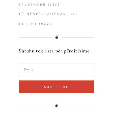
STUDIMORË
(385)
TË NËNPËRFAQËSUAR
(7)
TË RINJ
(2229)
❦
Shtohu tek lista për përditësime
SUBSCRIBE
❦