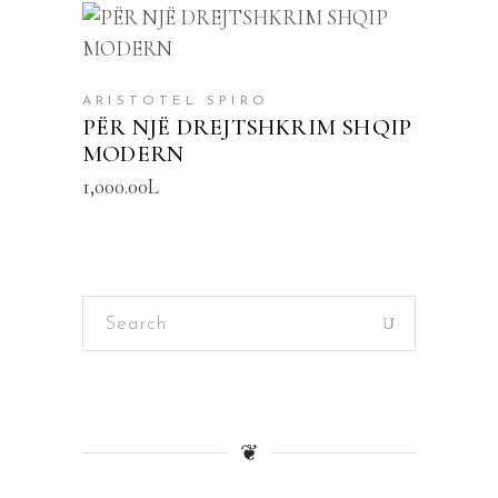
SHTOJE NË SHPORTË
ARISTOTEL SPIRO
PËR NJË DREJTSHKRIM SHQIP
MODERN
1,000.00
L
Search
for:
❦