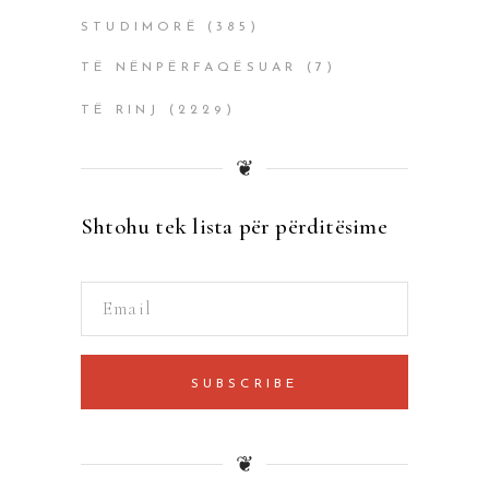
STUDIMORË
(385)
TË NËNPËRFAQËSUAR
(7)
TË RINJ
(2229)
❦
Shtohu tek lista për përditësime
SUBSCRIBE
❦