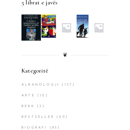
5 librat e javës
❦
Kategoritë
ALBANOLOGJI
(137)
ARTE
(12)
BERK
(3)
BESTSELLER
(20)
BIOGRAFI
(85)