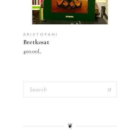
ARISTOFANI
Bretkosat
400.00
L
Search
for:
❦