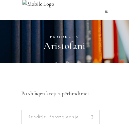
PRODUCTS
Aristofani
Po shfaqen krejt 2 përfundimet
Renditje Parazgjedhje