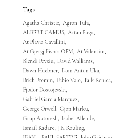
Tags
Agatha Christie
Agron Tufa
ALBERT CAMUS
Artan Fuga
At Flavio Cavallini
At Gjergj Fishta OFM
At Valentini
Blendi Fevziu
David Walliams
Dawn Huebner
Dom Anton Uka
Erich Fromm
Fabio Volo
Faik Konica
Fjodor Dostojevski
Gabriel Garcia Marquez
George Orwell
Gjon Marku
Grup Autorësh
Isabel Allende
Ismail Kadare
J.K Rouling
JEAN – PAUL SARTRE
John Grisham