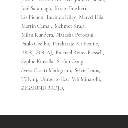
José Saramago
Kristo Frashëri
Liz Pichon
Lucinda Riley
Marcel Hila
Martin Camaj
Mehmet Kraja
Milan Kundera
Natasha Porocani
Paulo Coelho
Pershtatje Per Femije
PREÇ ZOGAJ
Rachael Renee Russell
Sophie Kinsella
Stefan Cvajg
Sveva Casati Modignani
Sylvie Louis
Të Rinj
Umberto Eco
Vili Minarolli
ZIGMUND FROJD