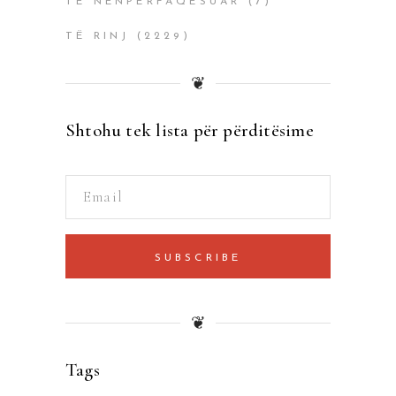
TË NËNPËRFAQËSUAR
(7)
TË RINJ
(2229)
❦
Shtohu tek lista për përditësime
SUBSCRIBE
❦
Tags