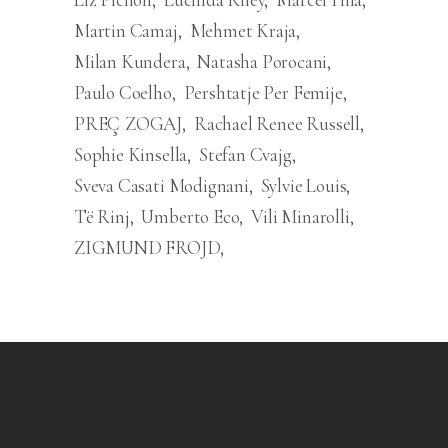
Martin Camaj
Mehmet Kraja
Milan Kundera
Natasha Porocani
Paulo Coelho
Pershtatje Per Femije
PREÇ ZOGAJ
Rachael Renee Russell
Sophie Kinsella
Stefan Cvajg
Sveva Casati Modignani
Sylvie Louis
Të Rinj
Umberto Eco
Vili Minarolli
ZIGMUND FROJD