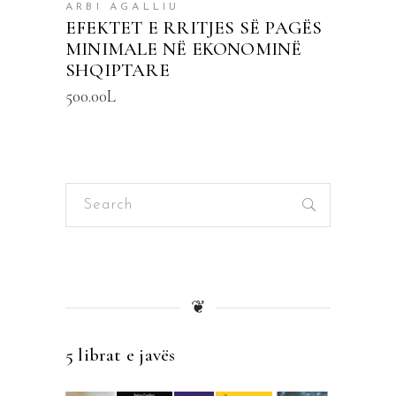
ARBI AGALLIU
EFEKTET E RRITJES SË PAGËS
MINIMALE NË EKONOMINË
SHQIPTARE
500.00
L
Search
for:
❦
5 librat e javës