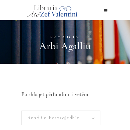
PRODUCTS
Arbi Agalliu
Po shfaqet përfundimi i vetëm
Renditje Parazgjedhje