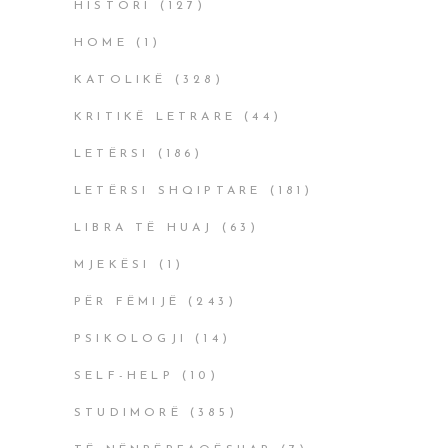
HISTORI
(127)
HOME
(1)
KATOLIKË
(328)
KRITIKË LETRARE
(44)
LETËRSI
(186)
LETËRSI SHQIPTARE
(181)
LIBRA TË HUAJ
(63)
MJEKËSI
(1)
PËR FËMIJË
(243)
PSIKOLOGJI
(14)
SELF-HELP
(10)
STUDIMORË
(385)