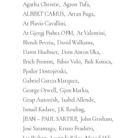
Agatha Christie
Agron Tufa
ALBERT CAMUS
Artan Fuga
At Flavio Cavallini
At Gjergj Fishta OFM
At Valentini
Blendi Fevziu
David Walliams
Dawn Huebner
Dom Anton Uka
Erich Fromm
Fabio Volo
Faik Konica
Fjodor Dostojevski
Gabriel Garcia Marquez
George Orwell
Gjon Marku
Grup Autorësh
Isabel Allende
Ismail Kadare
J.K Rouling
JEAN – PAUL SARTRE
John Grisham
José Saramago
Kristo Frashëri
Liz Pichon
Lucinda Riley
Marcel Hila