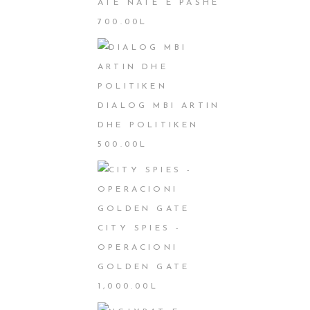
ATË NATË E PASHË
700.00
L
DIALOG MBI ARTIN
DHE POLITIKEN
500.00
L
CITY SPIES -
OPERACIONI
GOLDEN GATE
1,000.00
L