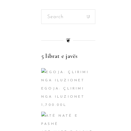
Search
for:
❦
5 librat e javës
EGOJA: ÇLIRIMI
NGA ILUZIONET
1,700.00
L