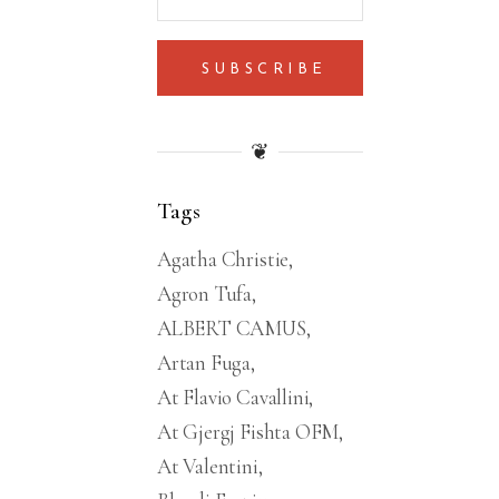
SUBSCRIBE
❦
Tags
Agatha Christie
Agron Tufa
ALBERT CAMUS
Artan Fuga
At Flavio Cavallini
At Gjergj Fishta OFM
At Valentini