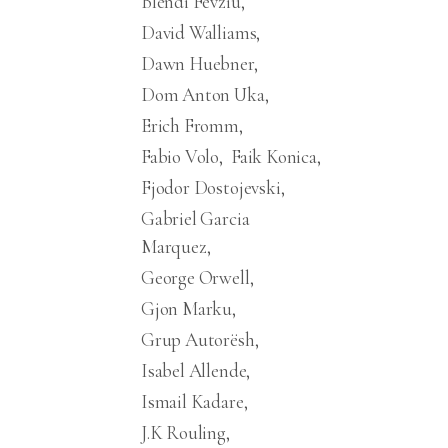
Blendi Fevziu
David Walliams
Dawn Huebner
Dom Anton Uka
Erich Fromm
Fabio Volo
Faik Konica
Fjodor Dostojevski
Gabriel Garcia
Marquez
George Orwell
Gjon Marku
Grup Autorësh
Isabel Allende
Ismail Kadare
J.K Rouling