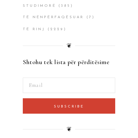
STUDIMORË
(385)
TË NËNPËRFAQËSUAR
(7)
TË RINJ
(2229)
❦
Shtohu tek lista për përditësime
SUBSCRIBE
❦