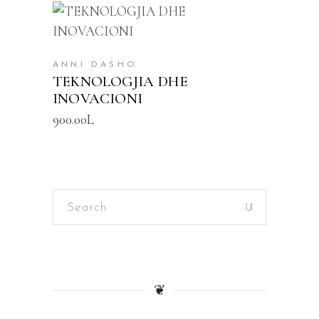
SHTOJE NË SHPORTË
ANNI DASHO
TEKNOLOGJIA DHE
INOVACIONI
900.00
L
Search
for:
❦