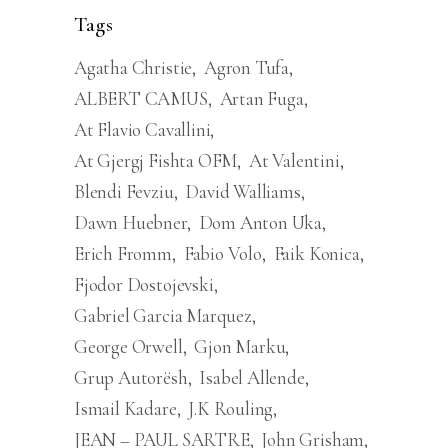
Tags
Agatha Christie
Agron Tufa
ALBERT CAMUS
Artan Fuga
At Flavio Cavallini
At Gjergj Fishta OFM
At Valentini
Blendi Fevziu
David Walliams
Dawn Huebner
Dom Anton Uka
Erich Fromm
Fabio Volo
Faik Konica
Fjodor Dostojevski
Gabriel Garcia Marquez
George Orwell
Gjon Marku
Grup Autorësh
Isabel Allende
Ismail Kadare
J.K Rouling
JEAN – PAUL SARTRE
John Grisham