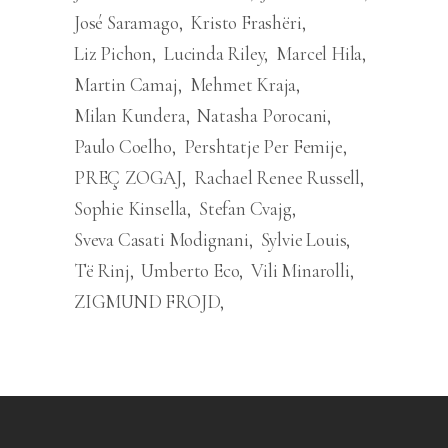
José Saramago
Kristo Frashëri
Liz Pichon
Lucinda Riley
Marcel Hila
Martin Camaj
Mehmet Kraja
Milan Kundera
Natasha Porocani
Paulo Coelho
Pershtatje Per Femije
PREÇ ZOGAJ
Rachael Renee Russell
Sophie Kinsella
Stefan Cvajg
Sveva Casati Modignani
Sylvie Louis
Të Rinj
Umberto Eco
Vili Minarolli
ZIGMUND FROJD