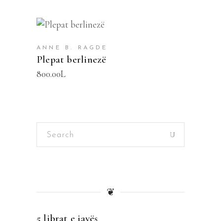
SHTOJE NË SHPORTË
ANNE B. RAGDE
Plepat berlinezë
800.00
L
Search
for:
❦
5 librat e javës