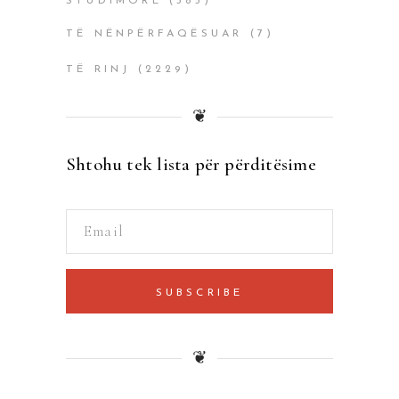
STUDIMORË
(385)
TË NËNPËRFAQËSUAR
(7)
TË RINJ
(2229)
❦
Shtohu tek lista për përditësime
SUBSCRIBE
❦