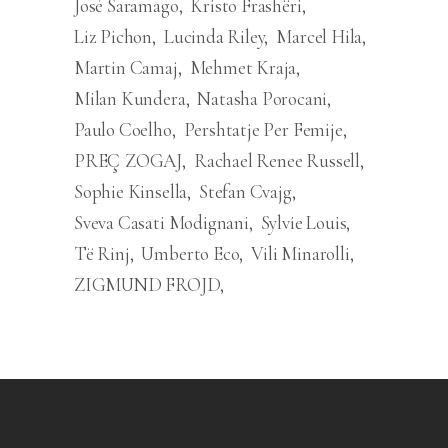
José Saramago
Kristo Frashëri
Liz Pichon
Lucinda Riley
Marcel Hila
Martin Camaj
Mehmet Kraja
Milan Kundera
Natasha Porocani
Paulo Coelho
Pershtatje Per Femije
PREÇ ZOGAJ
Rachael Renee Russell
Sophie Kinsella
Stefan Cvajg
Sveva Casati Modignani
Sylvie Louis
Të Rinj
Umberto Eco
Vili Minarolli
ZIGMUND FROJD