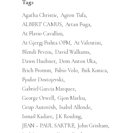
Tags
Agatha Christie
Agron Tufa
ALBERT CAMUS
Artan Fuga
At Flavio Cavallini
At Gjergj Fishta OFM
At Valentini
Blendi Fevziu
David Walliams
Dawn Huebner
Dom Anton Uka
Erich Fromm
Fabio Volo
Faik Konica
Fjodor Dostojevski
Gabriel Garcia Marquez
George Orwell
Gjon Marku
Grup Autorësh
Isabel Allende
Ismail Kadare
J.K Rouling
JEAN – PAUL SARTRE
John Grisham