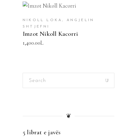
SHTOJE NË SHPORTË
NIKOLL LOKA, ANGJELIN
SHTJEFNI
Imzot Nikoll Kacorri
1,400.00
L
Search
for:
❦
5 librat e javës