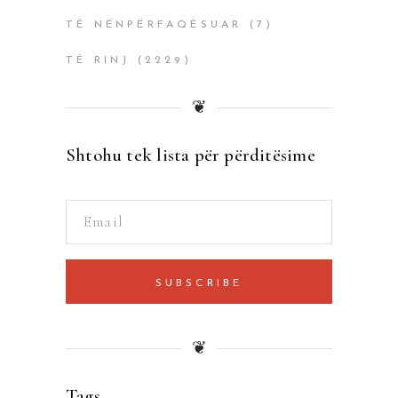
TË NËNPËRFAQËSUAR
(7)
TË RINJ
(2229)
❦
Shtohu tek lista për përditësime
SUBSCRIBE
❦
Tags