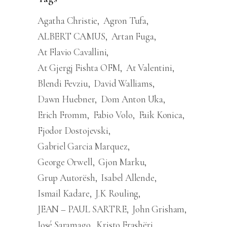
Agatha Christie
Agron Tufa
ALBERT CAMUS
Artan Fuga
At Flavio Cavallini
At Gjergj Fishta OFM
At Valentini
Blendi Fevziu
David Walliams
Dawn Huebner
Dom Anton Uka
Erich Fromm
Fabio Volo
Faik Konica
Fjodor Dostojevski
Gabriel Garcia Marquez
George Orwell
Gjon Marku
Grup Autorësh
Isabel Allende
Ismail Kadare
J.K Rouling
JEAN – PAUL SARTRE
John Grisham
José Saramago
Kristo Frashëri