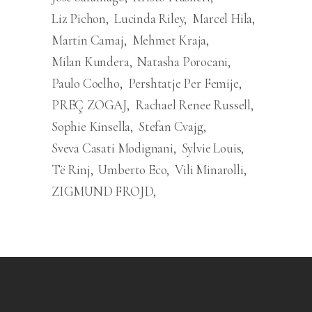
Liz Pichon
Lucinda Riley
Marcel Hila
Martin Camaj
Mehmet Kraja
Milan Kundera
Natasha Porocani
Paulo Coelho
Pershtatje Per Femije
PREÇ ZOGAJ
Rachael Renee Russell
Sophie Kinsella
Stefan Cvajg
Sveva Casati Modignani
Sylvie Louis
Të Rinj
Umberto Eco
Vili Minarolli
ZIGMUND FROJD