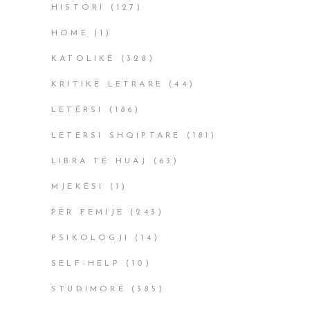
HISTORI
(127)
HOME
(1)
KATOLIKË
(328)
KRITIKË LETRARE
(44)
LETËRSI
(186)
LETËRSI SHQIPTARE
(181)
LIBRA TË HUAJ
(63)
MJEKËSI
(1)
PËR FËMIJË
(243)
PSIKOLOGJI
(14)
SELF-HELP
(10)
STUDIMORË
(385)