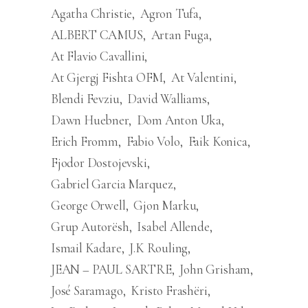
Agatha Christie
Agron Tufa
ALBERT CAMUS
Artan Fuga
At Flavio Cavallini
At Gjergj Fishta OFM
At Valentini
Blendi Fevziu
David Walliams
Dawn Huebner
Dom Anton Uka
Erich Fromm
Fabio Volo
Faik Konica
Fjodor Dostojevski
Gabriel Garcia Marquez
George Orwell
Gjon Marku
Grup Autorësh
Isabel Allende
Ismail Kadare
J.K Rouling
JEAN – PAUL SARTRE
John Grisham
José Saramago
Kristo Frashëri