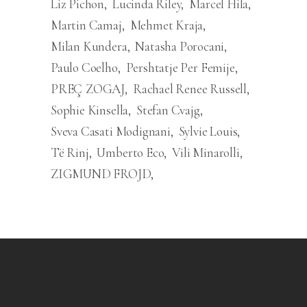
Liz Pichon
Lucinda Riley
Marcel Hila
Martin Camaj
Mehmet Kraja
Milan Kundera
Natasha Porocani
Paulo Coelho
Pershtatje Per Femije
PREÇ ZOGAJ
Rachael Renee Russell
Sophie Kinsella
Stefan Cvajg
Sveva Casati Modignani
Sylvie Louis
Të Rinj
Umberto Eco
Vili Minarolli
ZIGMUND FROJD