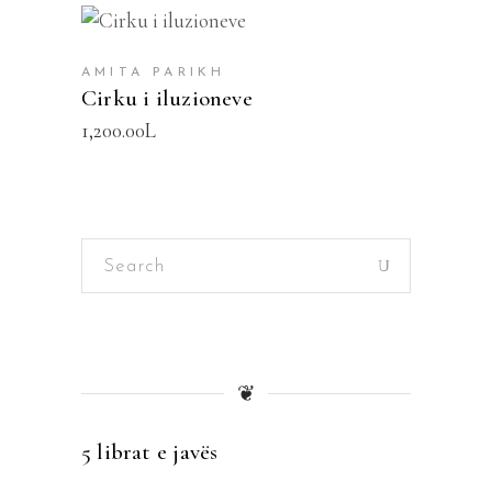
SHTOJE NË SHPORTË
AMITA PARIKH
Cirku i iluzioneve
1,200.00
L
Search
for:
❦
5 librat e javës