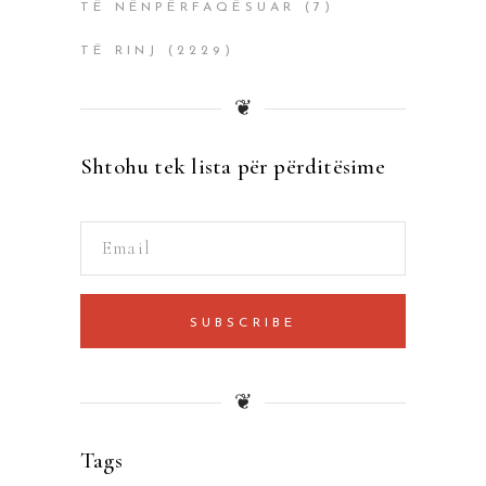
TË NËNPËRFAQËSUAR
(7)
TË RINJ
(2229)
❦
Shtohu tek lista për përditësime
SUBSCRIBE
❦
Tags