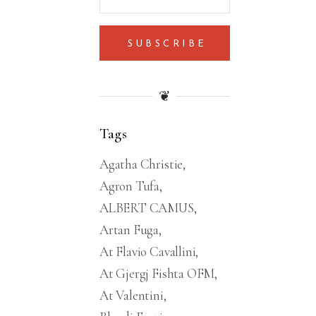
SUBSCRIBE
❦
Tags
Agatha Christie
Agron Tufa
ALBERT CAMUS
Artan Fuga
At Flavio Cavallini
At Gjergj Fishta OFM
At Valentini