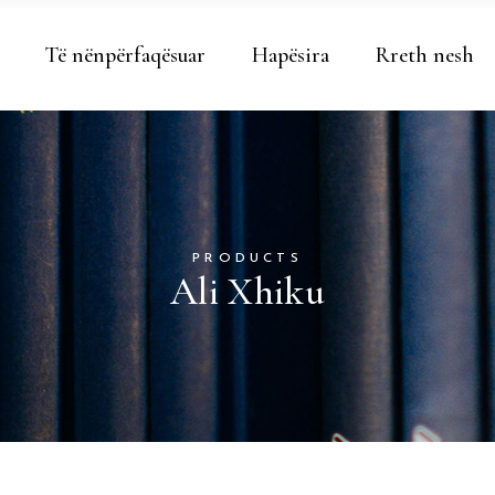
Të nënpërfaqësuar
Hapësira
Rreth nesh
PRODUCTS
Ali Xhiku