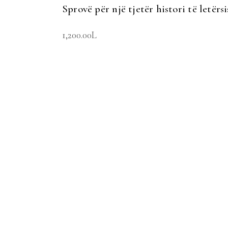
Sprovë për një tjetër histori të letërs
1,200.00
L