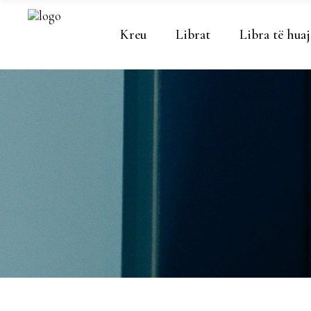
Kreu
Librat
Libra të huaj