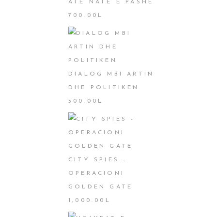
ATË NATË E PASHË
700.00
L
DIALOG MBI ARTIN
DHE POLITIKEN
500.00
L
CITY SPIES -
OPERACIONI
GOLDEN GATE
1,000.00
L