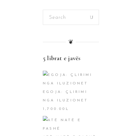
Search
for:
❦
5 librat e javës
EGOJA: ÇLIRIMI
NGA ILUZIONET
1,700.00
L