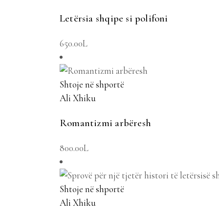
Letërsia shqipe si polifoni
650.00
L
Shtoje në shportë
Ali Xhiku
Romantizmi arbëresh
800.00
L
Shtoje në shportë
Ali Xhiku