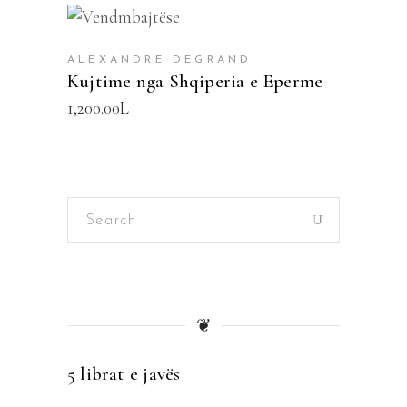
SHTOJE NË SHPORTË
ALEXANDRE DEGRAND
Kujtime nga Shqiperia e Eperme
1,200.00
L
Search
for:
❦
5 librat e javës