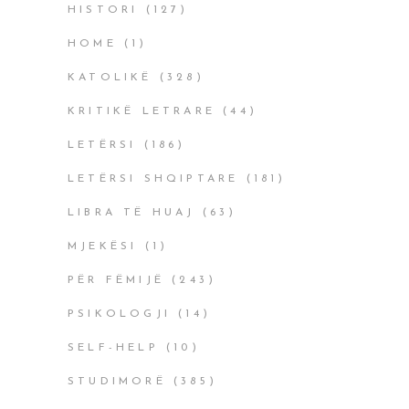
HISTORI
(127)
HOME
(1)
KATOLIKË
(328)
KRITIKË LETRARE
(44)
LETËRSI
(186)
LETËRSI SHQIPTARE
(181)
LIBRA TË HUAJ
(63)
MJEKËSI
(1)
PËR FËMIJË
(243)
PSIKOLOGJI
(14)
SELF-HELP
(10)
STUDIMORË
(385)