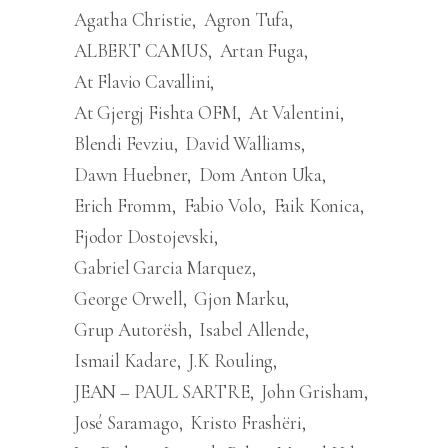
Agatha Christie
Agron Tufa
ALBERT CAMUS
Artan Fuga
At Flavio Cavallini
At Gjergj Fishta OFM
At Valentini
Blendi Fevziu
David Walliams
Dawn Huebner
Dom Anton Uka
Erich Fromm
Fabio Volo
Faik Konica
Fjodor Dostojevski
Gabriel Garcia Marquez
George Orwell
Gjon Marku
Grup Autorësh
Isabel Allende
Ismail Kadare
J.K Rouling
JEAN – PAUL SARTRE
John Grisham
José Saramago
Kristo Frashëri