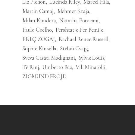
Liz Pichon
Lucinda Riley
Marcel Hila
Martin Camaj
Mehmet Kraja
Milan Kundera
Natasha Porocani
Paulo Coelho
Pershtatje Per Femije
PREÇ ZOGAJ
Rachael Renee Russell
Sophie Kinsella
Stefan Cvajg
Sveva Casati Modignani
Sylvie Louis
Të Rinj
Umberto Eco
Vili Minarolli
ZIGMUND FROJD