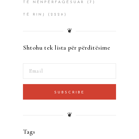
TË NËNPËRFAQËSUAR
(7)
TË RINJ
(2229)
❦
Shtohu tek lista për përditësime
SUBSCRIBE
❦
Tags