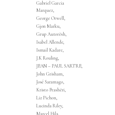
Gabriel Garcia
Marquez
George Orwell
Gjon Marku
Grup Autorësh
Isabel Allende
Ismail Kadare
J.K Rouling
JEAN – PAUL SARTRE
John Grisham
José Saramago
Kristo Frashëri
Liz Pichon
Lucinda Riley
Marcel Hila