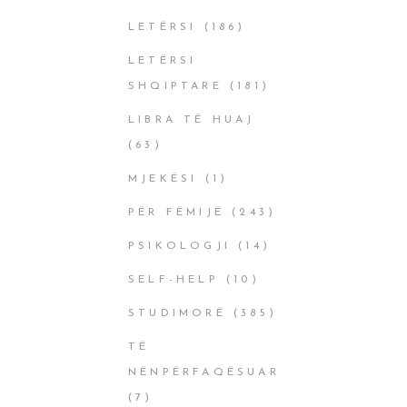
LETËRSI
(186)
LETËRSI
SHQIPTARE
(181)
LIBRA TË HUAJ
(63)
MJEKËSI
(1)
PËR FËMIJË
(243)
PSIKOLOGJI
(14)
SELF-HELP
(10)
STUDIMORË
(385)
TË
NËNPËRFAQËSUAR
(7)