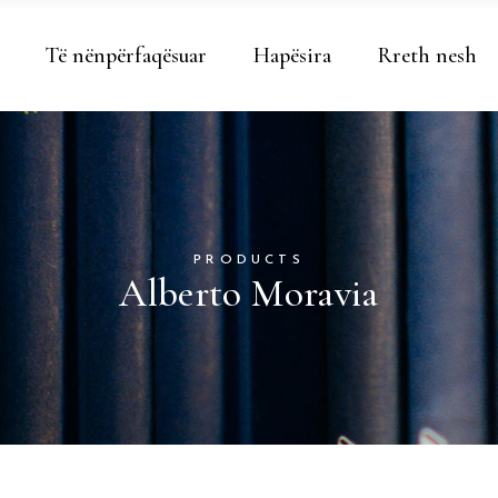
Të nënpërfaqësuar
Hapësira
Rreth nesh
PRODUCTS
Alberto Moravia