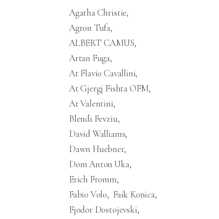
Agatha Christie
Agron Tufa
ALBERT CAMUS
Artan Fuga
At Flavio Cavallini
At Gjergj Fishta OFM
At Valentini
Blendi Fevziu
David Walliams
Dawn Huebner
Dom Anton Uka
Erich Fromm
Fabio Volo
Faik Konica
Fjodor Dostojevski