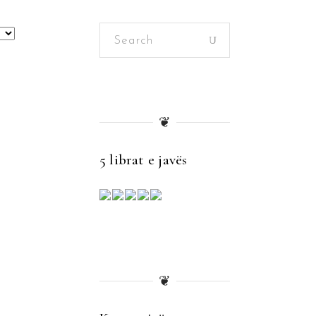
Search
for:
❦
5 librat e javës
❦