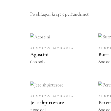
Po shfaqen krejt 5 përfundimet
SHTOJE NË SHPORTË
SH
ALBERTO MORAVIA
ALBE
Agostini
Burri
600.00
L
800.00
SHTOJE NË SHPORTË
SH
ALBERTO MORAVIA
ALBE
Jete shpirterore
Perc
1,500.00
L
800.00