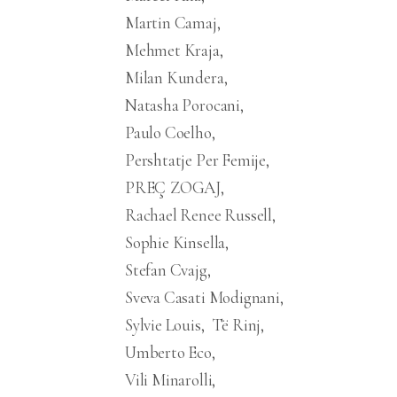
Martin Camaj
Mehmet Kraja
Milan Kundera
Natasha Porocani
Paulo Coelho
Pershtatje Per Femije
PREÇ ZOGAJ
Rachael Renee Russell
Sophie Kinsella
Stefan Cvajg
Sveva Casati Modignani
Sylvie Louis
Të Rinj
Umberto Eco
Vili Minarolli