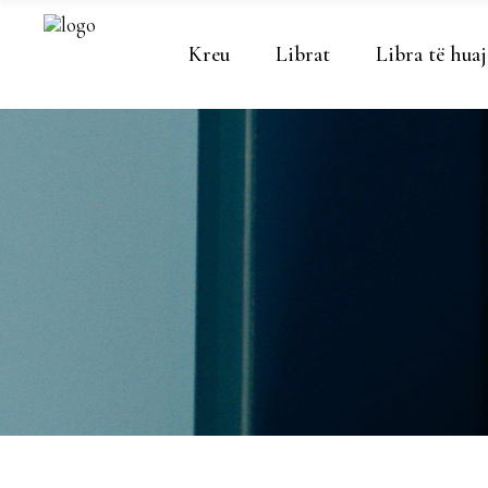
Kreu
Librat
Libra të huaj