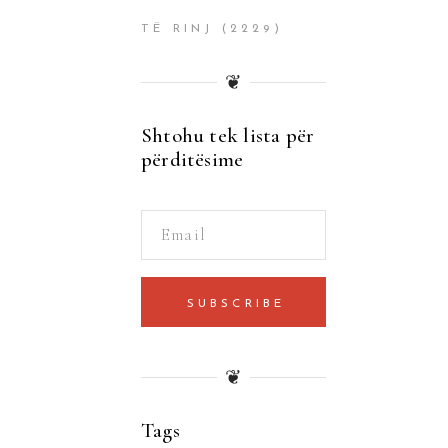
TË RINJ
(2229)
❦
Shtohu tek lista për
përditësime
SUBSCRIBE
❦
Tags