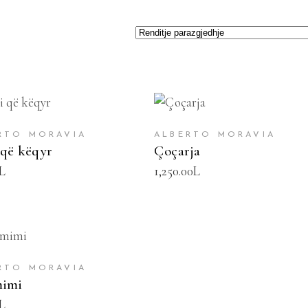
TOJE NË SHPORTË
SHTOJE NË SHPORTË
RTO MORAVIA
ALBERTO MORAVIA
 që këqyr
Çoçarja
L
1,250.00
L
TOJE NË SHPORTË
RTO MORAVIA
mimi
L