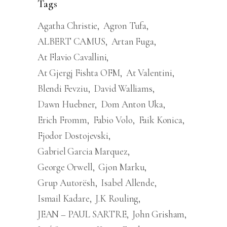
Tags
Agatha Christie
Agron Tufa
ALBERT CAMUS
Artan Fuga
At Flavio Cavallini
At Gjergj Fishta OFM
At Valentini
Blendi Fevziu
David Walliams
Dawn Huebner
Dom Anton Uka
Erich Fromm
Fabio Volo
Faik Konica
Fjodor Dostojevski
Gabriel Garcia Marquez
George Orwell
Gjon Marku
Grup Autorësh
Isabel Allende
Ismail Kadare
J.K Rouling
JEAN – PAUL SARTRE
John Grisham