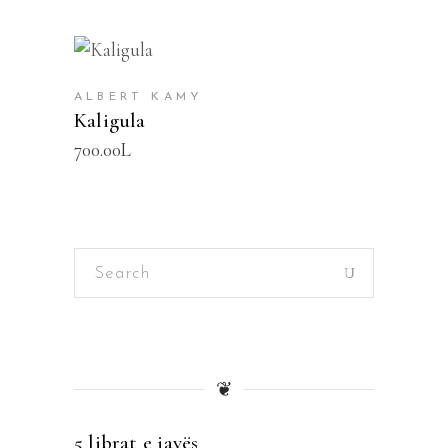
SHTOJE NË SHPORTË
ALBERT KAMY
Kaligula
700.00
L
Search
for:
❦
5 librat e javës