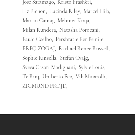
José Saramago
Kristo Frashëri
Liz Pichon
Lucinda Riley
Marcel Hila
Martin Camaj
Mehmet Kraja
Milan Kundera
Natasha Porocani
Paulo Coelho
Pershtatje Per Femije
PREÇ ZOGAJ
Rachael Renee Russell
Sophie Kinsella
Stefan Cvajg
Sveva Casati Modignani
Sylvie Louis
Të Rinj
Umberto Eco
Vili Minarolli
ZIGMUND FROJD