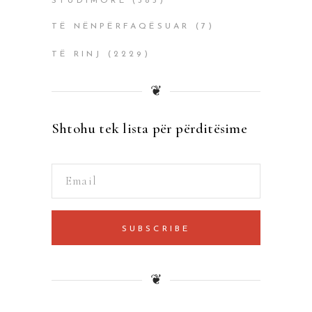
STUDIMORË
(385)
TË NËNPËRFAQËSUAR
(7)
TË RINJ
(2229)
❦
Shtohu tek lista për përditësime
SUBSCRIBE
❦