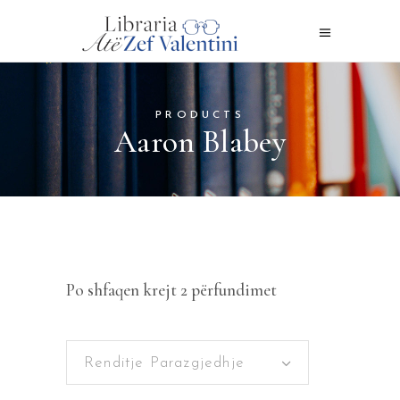
PRODUCTS
Aaron Blabey
Po shfaqen krejt 2 përfundimet
Renditje Parazgjedhje