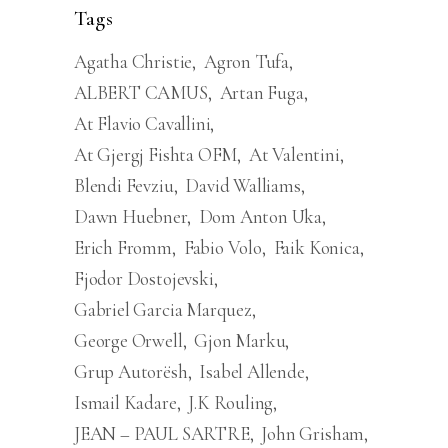
Tags
Agatha Christie
Agron Tufa
ALBERT CAMUS
Artan Fuga
At Flavio Cavallini
At Gjergj Fishta OFM
At Valentini
Blendi Fevziu
David Walliams
Dawn Huebner
Dom Anton Uka
Erich Fromm
Fabio Volo
Faik Konica
Fjodor Dostojevski
Gabriel Garcia Marquez
George Orwell
Gjon Marku
Grup Autorësh
Isabel Allende
Ismail Kadare
J.K Rouling
JEAN – PAUL SARTRE
John Grisham