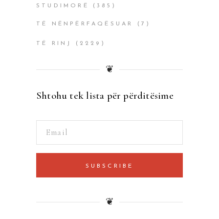
STUDIMORË
(385)
TË NËNPËRFAQËSUAR
(7)
TË RINJ
(2229)
❦
Shtohu tek lista për përditësime
SUBSCRIBE
❦