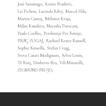
José Saramago
Kristo Frashëri
Liz Pichon
Lucinda Riley
Marcel Hila
Martin Camaj
Mehmet Kraja
Milan Kundera
Natasha Porocani
Paulo Coelho
Pershtatje Per Femije
PREÇ ZOGAJ
Rachael Renee Russell
Sophie Kinsella
Stefan Cvajg
Sveva Casati Modignani
Sylvie Louis
Të Rinj
Umberto Eco
Vili Minarolli
ZIGMUND FROJD