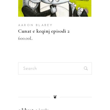
AARON BLABEY
Cunat e keqinj episodi 2
600.00
L
Search
for:
❦