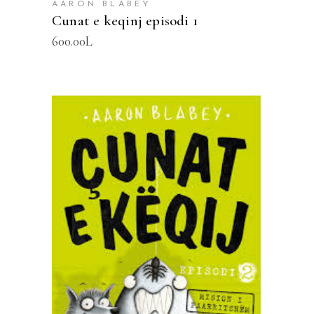
AARON BLABEY
Cunat e keqinj episodi 1
600.00
L
SHTOJE NË SHPORTË