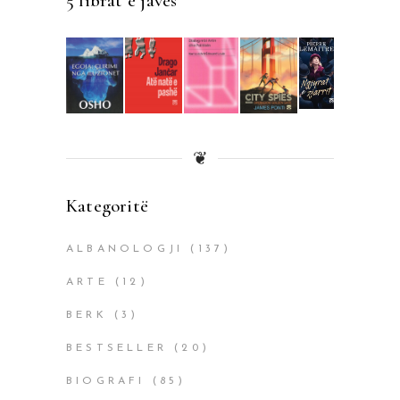
5 librat e javës
❦
Kategoritë
ALBANOLOGJI
(137)
ARTE
(12)
BERK
(3)
BESTSELLER
(20)
BIOGRAFI
(85)