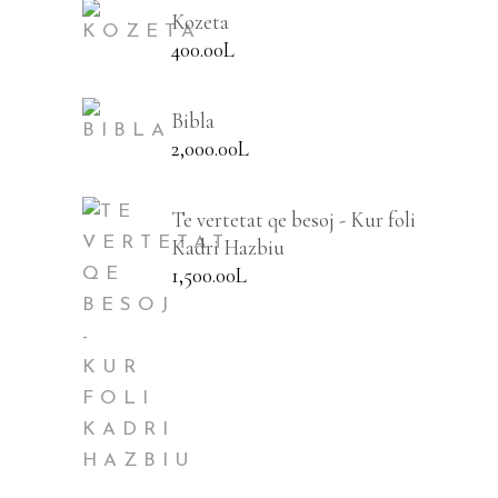
Kozeta
400.00
L
Bibla
2,000.00
L
Te vertetat qe besoj - Kur foli
Kadri Hazbiu
1,500.00
L