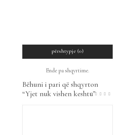
përshtypje (0)
Ende pa shqyrtime.
Bëhuni i pari që shqyrton
“Yjet nuk vishen keshtu”