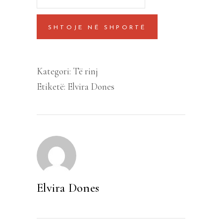
nuk
vishen
SHTOJE NË SHPORTË
keshtu
quantity
Kategori:
Të rinj
Etiketë:
Elvira Dones
Elvira Dones