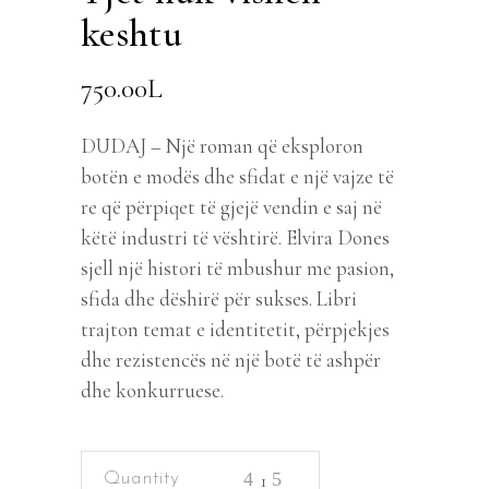
keshtu
750.00
L
DUDAJ – Një roman që eksploron
botën e modës dhe sfidat e një vajze të
re që përpiqet të gjejë vendin e saj në
këtë industri të vështirë. Elvira Dones
sjell një histori të mbushur me pasion,
sfida dhe dëshirë për sukses. Libri
trajton temat e identitetit, përpjekjes
dhe rezistencës në një botë të ashpër
dhe konkurruese.
Yjet