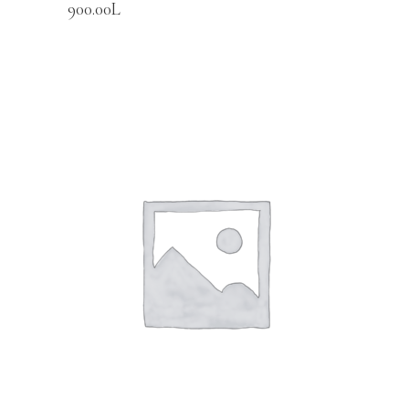
900.00
L
SHTOJE NË SHPORTË