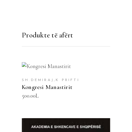
Produkte të afërt
SHTOJE NË SHPORTË
SH.DEMIRAJ,K PRIFTI
Kongresi Manastirit
500.00
L