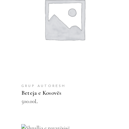
SHTOJE NË SHPORTË
GRUP AUTORESH
Beteja e Kosovës
500.00
L