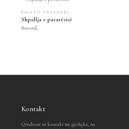
SHTOJE NË SHPORTË
KRISTO FRASHËRI
Shpallja e pavarësisë
800.00
L
Kontakt
Qëndroni në kontakt me gjithçka, na