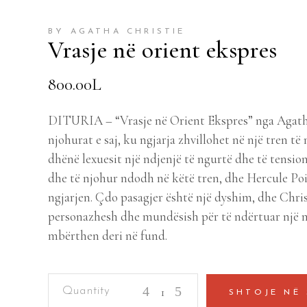
BY AGATHA CHRISTIE
Vrasje në orient ekspres
800.00
L
DITURIA – “Vrasje në Orient Ekspres” nga Agatha
njohurat e saj, ku ngjarja zhvillohet në një tren t
dhënë lexuesit një ndjenjë të ngurtë dhe të tension
dhe të njohur ndodh në këtë tren, dhe Hercule Poi
ngjarjen. Çdo pasagjer është një dyshim, dhe Chri
personazhesh dhe mundësish për të ndërtuar një m
mbërthen deri në fund.
Vrasje
SHTOJE NË
në