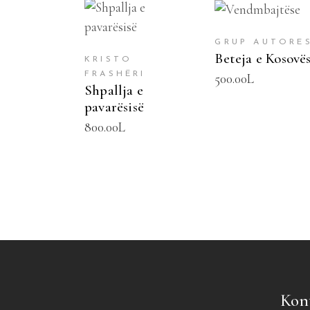
SHTOJE NË
SHTOJE NË
SHPORTË
SHPORTË
GRUP AUTORE
Beteja e Kosovë
KRISTO
FRASHËRI
500.00
L
Shpallja e
pavarësisë
800.00
L
Kon