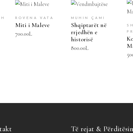
SHTOJE NË
SHTOJE NË
SHPORTË
SHPORTË
SH
ROVENA VATA
MUHIN ÇAMI
s
Miti i Maleve
Shqiptarët në
S
rrjedhën e
PR
700.00
L
Ko
historisë
Ma
800.00
L
50
takt
Të rejat & Përditësi