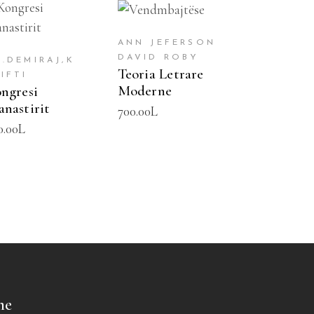
SHTOJE NË
SHTOJE NË
SHPORTË
SHPORTË
ANN JEFERSON
DAVID ROBY
H.DEMIRAJ,K
Teoria Letrare
IFTI
Moderne
ngresi
nastirit
700.00
L
0.00
L
me