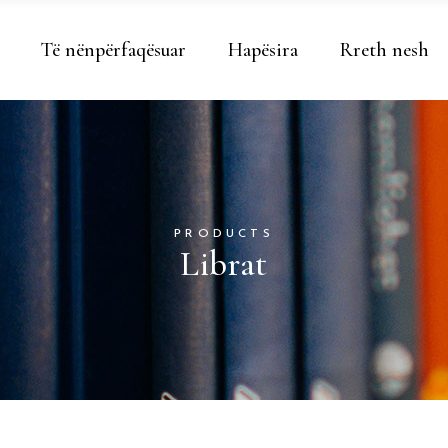
Të nënpërfaqësuar
Hapësira
Rreth nesh
PRODUCTS
Librat