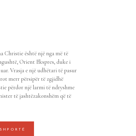
 Christie është një nga më të
ë ngushtë, Orient Ekspres, duke i
uar. Vrasja e një udhëtari të pasur
rot merr përsipër të zgjidhë
stie përdor një larmi të ndryshme
ister të jashtëzakonshëm që të
 SHPORTË