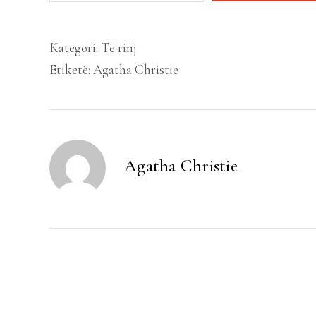
orient
ekspres
Kategori:
Të rinj
quantity
Etiketë:
Agatha Christie
Agatha Christie