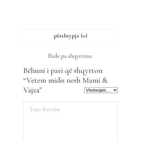
përshtypje (0)
Ende pa shqyrtime.
Bëhuni i pari që shqyrton
“Vetem midis nesh Mami &
Vajza”