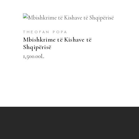
SHTOJE NË SHPORTË
THEOFAN POPA
Mbishkrime të Kishave të
Shqipërisë
1,500.00
L