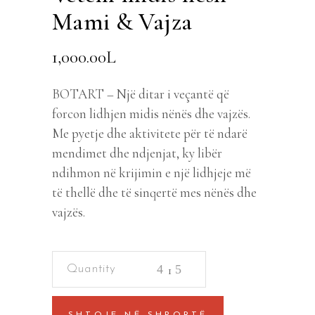
Mami & Vajza
1,000.00
L
BOTART – Një ditar i veçantë që
forcon lidhjen midis nënës dhe vajzës.
Me pyetje dhe aktivitete për të ndarë
mendimet dhe ndjenjat, ky libër
ndihmon në krijimin e një lidhjeje më
të thellë dhe të sinqertë mes nënës dhe
vajzës.
Vetem
midis
nesh