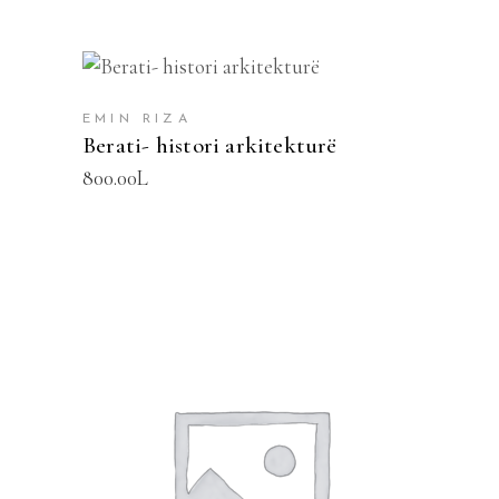
SHTOJE NË SHPORTË
EMIN RIZA
Berati- histori arkitekturë
800.00
L
SHTOJE NË SHPORTË