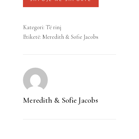
SHTOJE NË SHPORTË
Mami
&
Vajza
Kategori:
Të rinj
quantity
Etiketë:
Meredith & Sofie Jacobs
Meredith & Sofie Jacobs