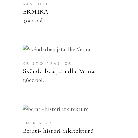
SANTORI
ERMIRA
3,000.00
L
SHTOJE NË SHPORTË
KRISTO FRASHËRI
Skënderbeu jeta dhe Vepra
1,600.00
L
SHTOJE NË SHPORTË
EMIN RIZA
Berati- histori arkitekturë