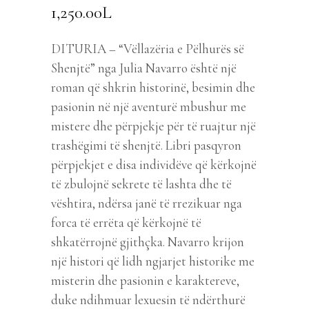
1,250.00
L
DITURIA – “Vëllazëria e Pëlhurës së
Shenjtë” nga Julia Navarro është një
roman që shkrin historinë, besimin dhe
pasionin në një aventurë mbushur me
mistere dhe përpjekje për të ruajtur një
trashëgimi të shenjtë. Libri pasqyron
përpjekjet e disa individëve që kërkojnë
të zbulojnë sekrete të lashta dhe të
vështira, ndërsa janë të rrezikuar nga
forca të errëta që kërkojnë të
shkatërrojnë gjithçka. Navarro krijon
një histori që lidh ngjarjet historike me
misterin dhe pasionin e karaktereve,
duke ndihmuar lexuesin të ndërthurë