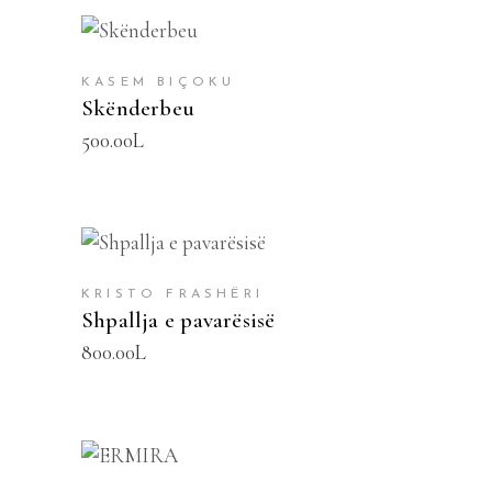
SHTOJE NË SHPORTË
KASEM BIÇOKU
Skënderbeu
500.00
L
SHTOJE NË SHPORTË
KRISTO FRASHËRI
Shpallja e pavarësisë
800.00
L
SHTOJE NË SHPORTË