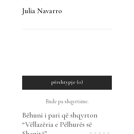
Julia Navarro
përshtypje (0)
Ende pa shqyrtime.
Bëhuni i pari që shqyrton
“Vëllazëria e Pëlhurës së
Shenjtë”