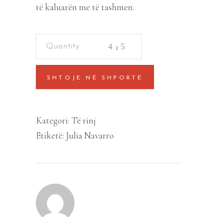
të kaluarën me të tashmen.
Vëllazëria
e
Pëlhurës
SHTOJE NË SHPORTË
së
Shenjtë
quantity
Kategori:
Të rinj
Etiketë:
Julia Navarro