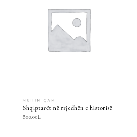
SHTOJE NË SHPORTË
MUHIN ÇAMI
Shqiptarët në rrjedhën e historisë
800.00
L