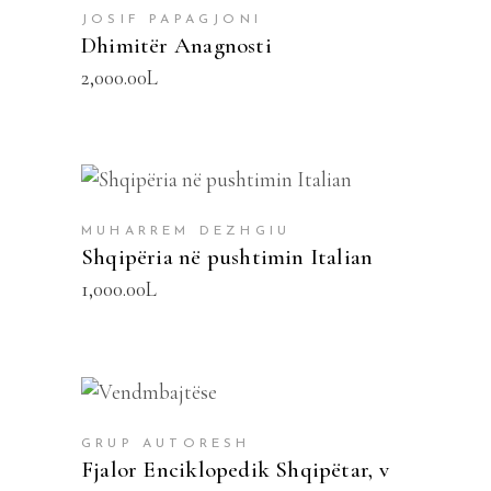
JOSIF PAPAGJONI
Dhimitër Anagnosti
2,000.00
L
SHTOJE NË SHPORTË
MUHARREM DEZHGIU
Shqipëria në pushtimin Italian
1,000.00
L
SHTOJE NË SHPORTË
GRUP AUTORESH
Fjalor Enciklopedik Shqipëtar, v