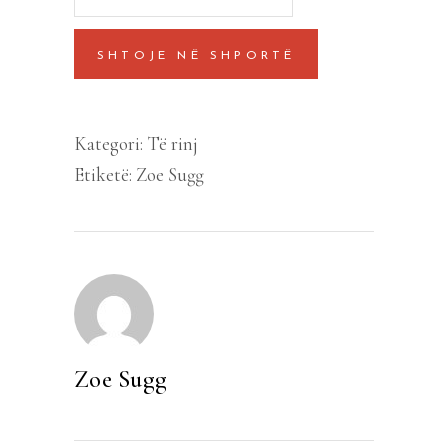
online
ne
SHTOJE NË SHPORTË
turne
quantity
Kategori:
Të rinj
Etiketë:
Zoe Sugg
Zoe Sugg