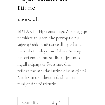
turne
1,000.00
L
BOTART – Një roman nga Zoe Sugg që
përshkruan jetën dhe përvojat e një
vajze që shkon në turne dhe përballet
me sfida të ndryshme. Libri ofron një
histori emocionuese dhe ndjeshme që
ngjall ndjenja të fuqishme dhe
reflektime mbi dashurinë dhe miqësinë.
Një lexim që mbetet i dashur për
fëmijët dhe të rriturit.
Vajza