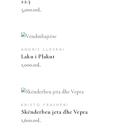
1.2.3
5,000.00
L
SHTOJE NË SHPORTË
ANDRIS LLESKAI
Laku i Plakut
1,000.00
L
SHTOJE NË SHPORTË
KRISTO FRASHËRI
Skënderbeu jeta dhe Vepra
1,600.00
L