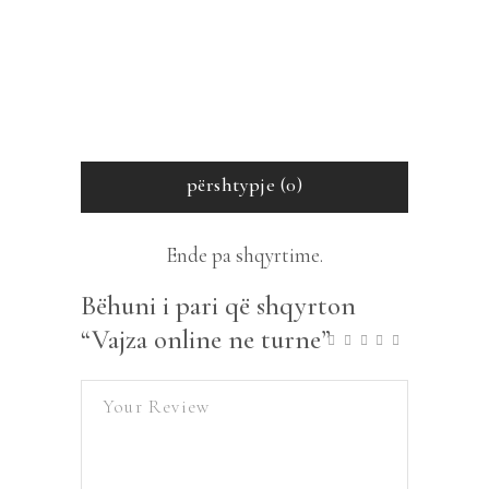
përshtypje (0)
Ende pa shqyrtime.
Bëhuni i pari që shqyrton
“Vajza online ne turne”