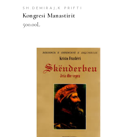
SH.DEMIRAJ,K PRIFTI
Kongresi Manastirit
500.00
L
SHTOJE NË SHPORTË