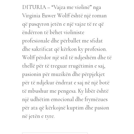
DITURIA – “Vajza me violinë” nga
Virginia Euwer Wolff është një roman
që pasqyron jetën e një vajze të re që
ëndërron të bëhet violiniste
profesionale dhe përballet me sfidat
dhe sakrificat që kërkon ky profesion.
Wolff përdor një stil të ndjeshëm dhe të
thellë për të treguar rrugëtimin e saj,
pasionin për muzikën dhe përpjekjet
për të ndjekur ëndrrat e saj në një botë
të mbushur me pengesa. Ky libër është
një udhëtim emocional dhe frymëzues
për ata që kërkojnë kuptim dhe pasion
në jetën e tyre.