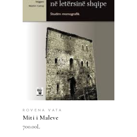
SHTOJE NË SHPORTË
ROVENA VATA
Miti i Maleve
700.00
L