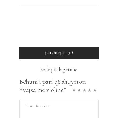
përshtypje (0)
Ende pa shqyrtime.
Bëhuni i pari që shqyrton
“Vajza me violinë”