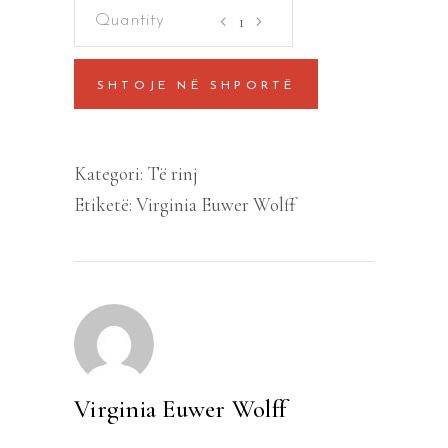
Vajza
me
violinë
SHTOJE NË SHPORTË
quantity
Kategori:
Të rinj
Etiketë:
Virginia Euwer Wolff
Virginia Euwer Wolff