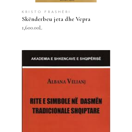
KRISTO FRASHËRI
Skënderbeu jeta dhe Vepra
1,600.00
L
SHTOJE NË SHPORTË