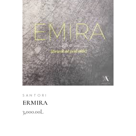
SHTOJE NË SHPORTË
SANTORI
ERMIRA
3,000.00
L