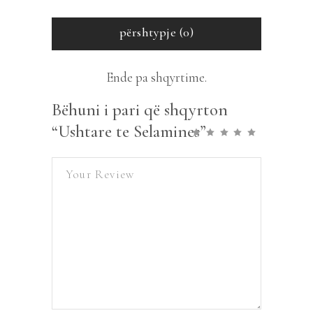
përshtypje (0)
Ende pa shqyrtime.
Bëhuni i pari që shqyrton
“Ushtare te Selamines”