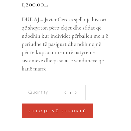
1,200.00
L
DUDAJ – Javier Cercas sjell një histori
që shqyrton përpjekjet dhe sfidat që
ndodhin kur individët përballen me një
periudhë të pasigurt dhe ndihmojnë
për të kuptuar më mirë natyrën e
sistemeve dhe pasojat e vendimeve që
kanë marrë.
Ushtare
te
Selamines
SHTOJE NË SHPORTË
quantity