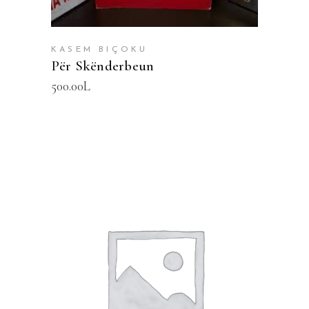
KASEM BIÇOKU
Për Skënderbeun
500.00
L
SHTOJE NË SHPORTË