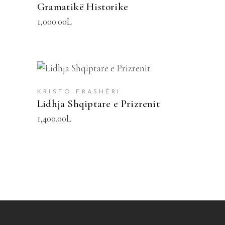
Gramatikë Historike
1,000.00
L
SHTOJE NË SHPORTË
KRISTO FRASHËRI
Lidhja Shqiptare e Prizrenit
1,400.00
L