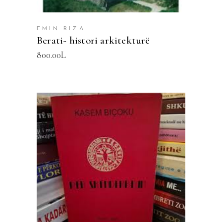
EMIN RIZA
Berati- histori arkitekturë
800.00
L
SHTOJE NË SHPORTË