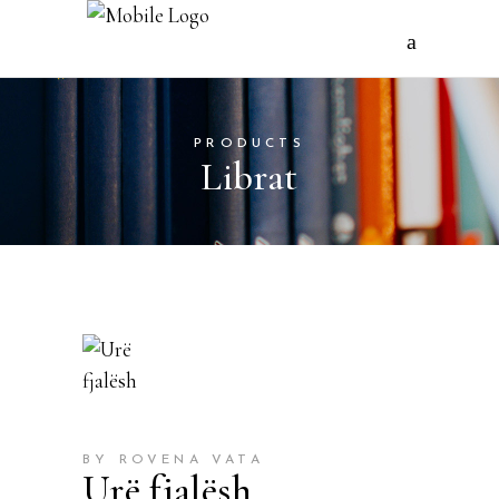
PRODUCTS
Librat
BY ROVENA VATA
Urë fjalësh