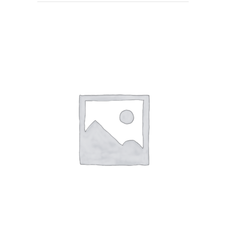
SHTOJE NË SHPORTË