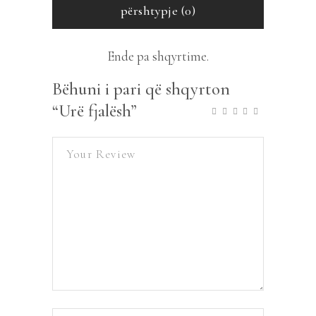
përshtypje (0)
Ende pa shqyrtime.
Bëhuni i pari që shqyrton
“Urë fjalësh”