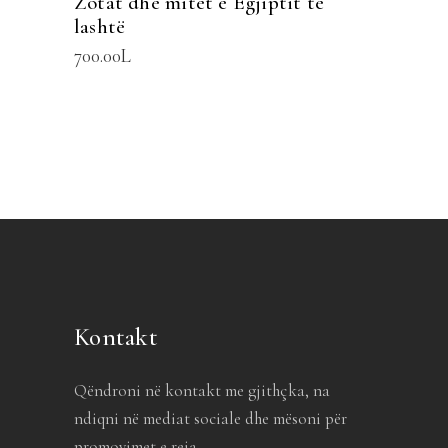
Zotat dhe mitet e Egjiptit të
lashtë
700.00
L
Kontakt
Qëndroni në kontakt me gjithçka, na
ndiqni në mediat sociale dhe mësoni për
promovimet e reja.