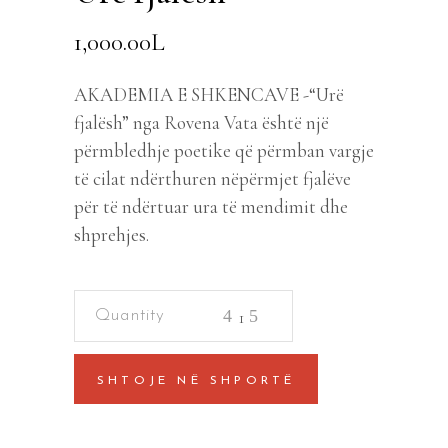
1,000.00
L
AKADEMIA E SHKENCAVE -“Urë
fjalësh” nga Rovena Vata është një
përmbledhje poetike që përmban vargje
të cilat ndërthuren nëpërmjet fjalëve
për të ndërtuar ura të mendimit dhe
shprehjes.
Urë
fjalësh
quantity
SHTOJE NË SHPORTË