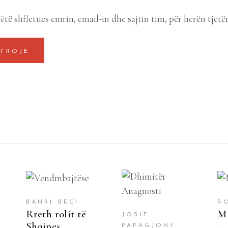
ëtë shfletues emrin, email-in dhe sajtin tim, për herën tjetë
SHTOJE NË
SHTOJE NË
SHPORTË
SHPORTË
BAHRI BECI
R
Rreth rolit të
Mi
JOSIF
Shqipes
PAPAGJONI