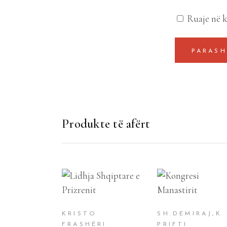
Ruaje në k
Produkte të afërt
SHTOJE NË
SHTOJE NË
SHPORTË
SHPORTË
KRISTO
SH.DEMIRAJ,K
FRASHËRI
PRIFTI