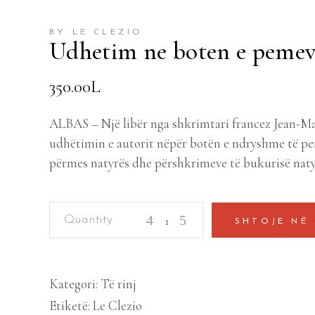
BY LE CLEZIO
Udhetim ne boten e pemev
350.00
L
ALBAS – Një libër nga shkrimtari francez Jean-Ma
udhëtimin e autorit nëpër botën e ndryshme të pe
përmes natyrës dhe përshkrimeve të bukurisë naty
Udhetim
SHTOJE NË
ne
boten
e
Kategori:
Të rinj
pemeve
Etiketë:
Le Clezio
quantity