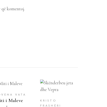
r që komentoj.
SHTOJE NË
SHTOJE NË
SHPORTË
SHPORTË
OVENA VATA
ti i Maleve
KRISTO
FRASHËRI