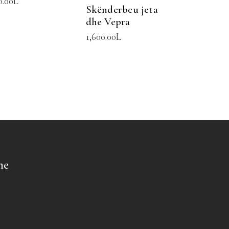
0.00
L
Skënderbeu jeta
dhe Vepra
1,600.00
L
me