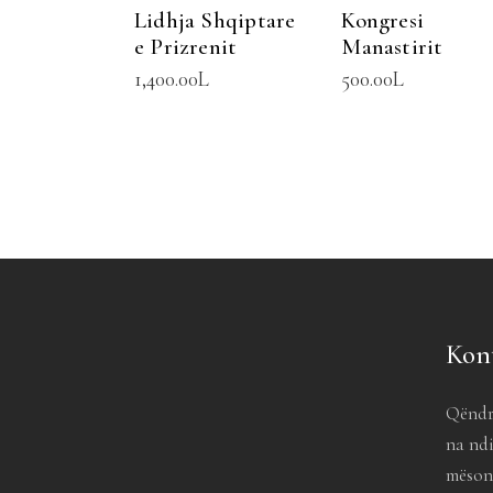
Lidhja Shqiptare
Kongresi
e Prizrenit
Manastirit
1,400.00
L
500.00
L
Kon
Qëndr
na ndi
mësoni