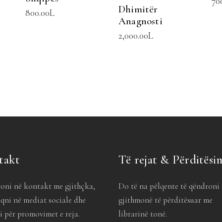
70
Dhimitër
800.00
L
Anagnosti
2,000.00
L
takt
Të rejat & Përditësi
oni në kontakt me gjithçka,
Do të na pëlqente të qëndroni
qni në mediat sociale dhe
gjithmonë të përditësuar me
 për promovimet e reja.
librarinë tonë.