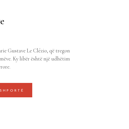
e
rie Gustave Le Clézio, që tregon
mëve. Ky libër është një udhëtim
rore.
 SHPORTË