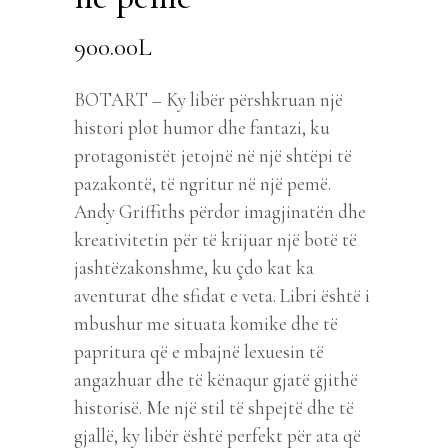
900.00
L
BOTART – Ky libër përshkruan një
histori plot humor dhe fantazi, ku
protagonistët jetojnë në një shtëpi të
pazakontë, të ngritur në një pemë.
Andy Griffiths përdor imagjinatën dhe
kreativitetin për të krijuar një botë të
jashtëzakonshme, ku çdo kat ka
aventurat dhe sfidat e veta. Libri është i
mbushur me situata komike dhe të
papritura që e mbajnë lexuesin të
angazhuar dhe të kënaqur gjatë gjithë
historisë. Me një stil të shpejtë dhe të
gjallë, ky libër është perfekt për ata që