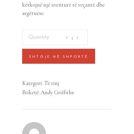
kërkojnë një aventurë të veçantë dhe
argëtuese.
Shtepia
13-
kateshe
SHTOJE NË SHPORTË
ne
peme
quantity
Kategori:
Të rinj
Etiketë:
Andy Griffiths