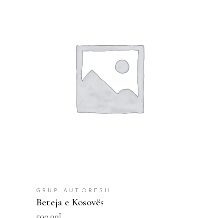
SHTOJE NË SHPORTË
GRUP AUTORESH
Beteja e Kosovës
500.00
L