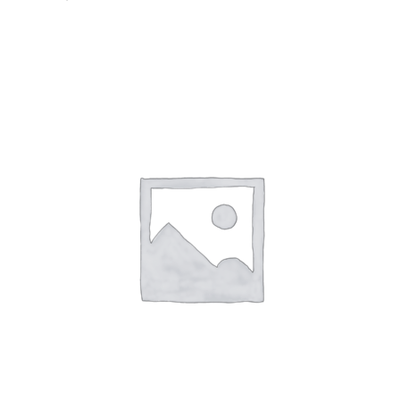
SHTOJE NË SHPORTË