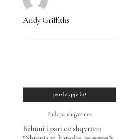
Andy Griffiths
përshtypje (0)
Ende pa shqyrtime.
Bëhuni i pari që shqyrton
“Shtepia 13-kateshe ne peme”