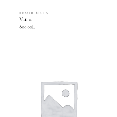
BEQIR META
Vatra
800.00
L
SHTOJE NË SHPORTË