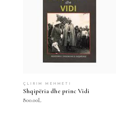
SHTOJE NË SHPORTË
ÇLIRIM MEHMETI
Shqipëria dhe princ Vidi
800.00
L