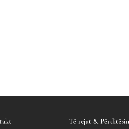
takt
Të rejat & Përditësi