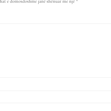
hat e domosdoshme janë shënuar me një
*