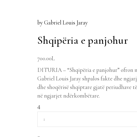
by Gabriel Louis Jaray
Shqipëria e panjohur
700.00
L
DITURIA – “Shqipëria e panjohur” ofron një
Gabriel Louis Jaray shpalos fakte dhe ngjarj
dhe shoqërisë shqiptare gjatë periudhave të
në ngjarjet ndërkombëtare.
Shqipëria
e
panjohur
quantity