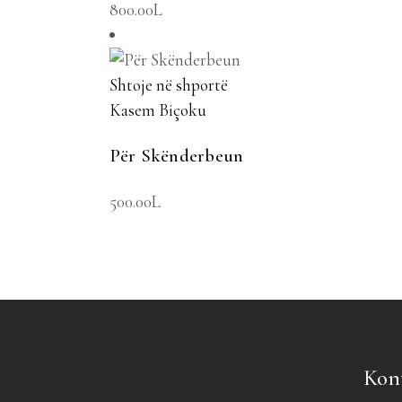
800.00
L
Shtoje në shportë
Kasem Biçoku
Për Skënderbeun
500.00
L
Kon