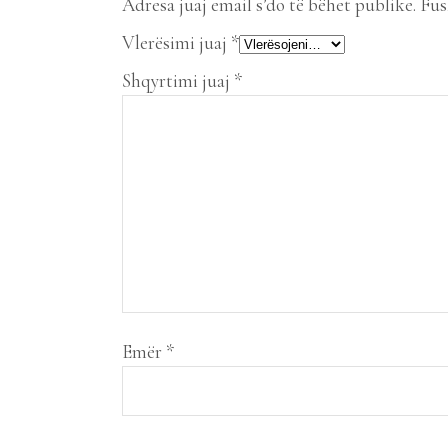
Adresa juaj email s’do të bëhet publike.
Fus
Vlerësimi juaj
*
Shqyrtimi juaj
*
Emër
*