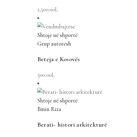
1,500.00
L
Shtoje në shportë
Grup autoresh
Beteja e Kosovës
500.00
L
Shtoje në shportë
Emin Riza
Berati- histori arkitekturë