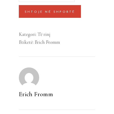
shëndoshë
SHTOJE NË SHPORTË
quantity
Kategori:
Të rinj
Etiketë:
Erich Fromm
Erich Fromm