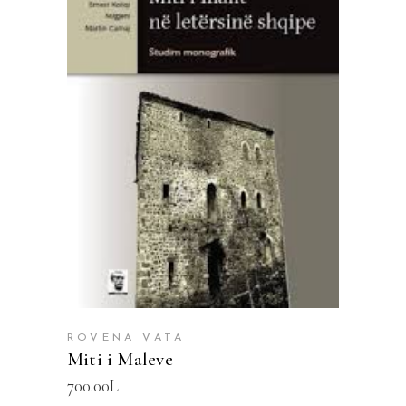
SHTOJE NË SHPORTË
ROVENA VATA
Miti i Maleve
700.00
L