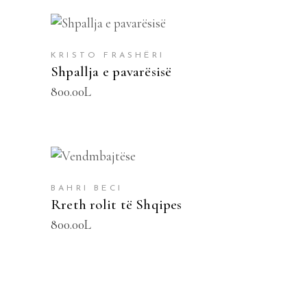
SHTOJE NË SHPORTË
KRISTO FRASHËRI
Shpallja e pavarësisë
800.00
L
SHTOJE NË SHPORTË
BAHRI BECI
Rreth rolit të Shqipes
800.00
L