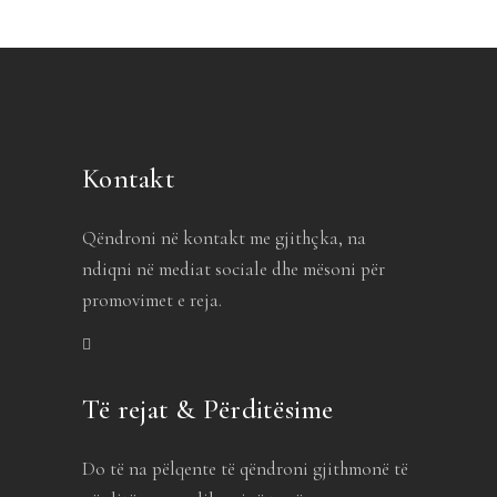
Kontakt
Qëndroni në kontakt me gjithçka, na
ndiqni në mediat sociale dhe mësoni për
promovimet e reja.
Të rejat & Përditësime
Do të na pëlqente të qëndroni gjithmonë të