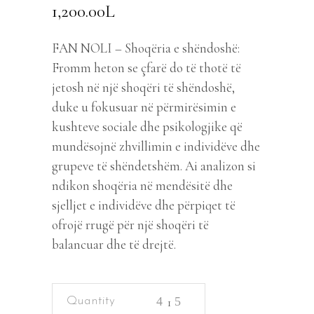
1,200.00
L
FAN NOLI – Shoqëria e shëndoshë:
Fromm heton se çfarë do të thotë të
jetosh në një shoqëri të shëndoshë,
duke u fokusuar në përmirësimin e
kushteve sociale dhe psikologjike që
mundësojnë zhvillimin e individëve dhe
grupeve të shëndetshëm. Ai analizon si
ndikon shoqëria në mendësitë dhe
sjelljet e individëve dhe përpiqet të
ofrojë rrugë për një shoqëri të
balancuar dhe të drejtë.
Shoqëria
e