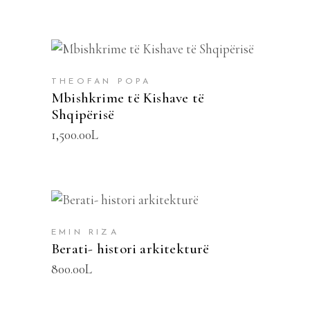
SHTOJE NË SHPORTË
THEOFAN POPA
Mbishkrime të Kishave të
Shqipërisë
1,500.00
L
SHTOJE NË SHPORTË
EMIN RIZA
Berati- histori arkitekturë
800.00
L