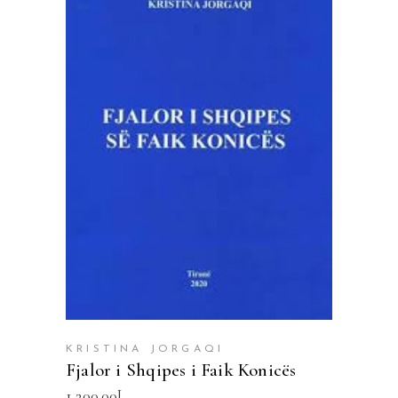
SHTOJE NË SHPORTË
KRISTINA JORGAQI
Fjalor i Shqipes i Faik Konicës
1,200.00
L