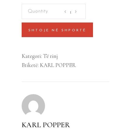
Shoqëria
e
hapur
SHTOJE NË SHPORTË
dhe
armiqtë
e
Kategori:
Të rinj
saj,
Etiketë:
KARL POPPER
Vëll.
2
quantity
KARL POPPER