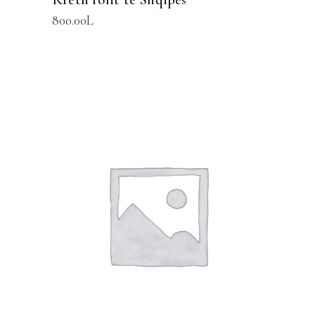
800.00
L
SHTOJE NË SHPORTË