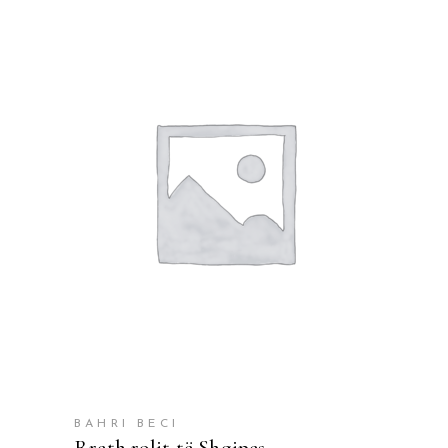
SHTOJE NË SHPORTË
BAHRI BECI
Rreth rolit të Shqipes