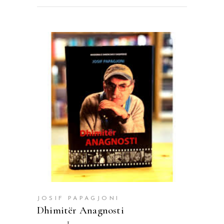
SHTOJE NË SHPORTË
JOSIF PAPAGJONI
Dhimitër Anagnosti