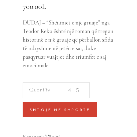
700.00
L
DUDAJ – “Shënimet e një gruaje” nga
Teodor Keko është një roman që tregon
historinë e një gruaje që përballon sfida
të ndryshme në jetën e saj, duke
pasqyruar vuajtjet dhe triumfet e saj
emocionale.
Shenimet
e
nje
SHTOJE NË SHPORTË
gruaje
quantity
Kategori:
Të rinj