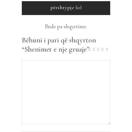
përshtypje (0)
Ende pa shqyrtime.
Bëhuni i pari që shqyrton
“Shenimet e nje gruaje”