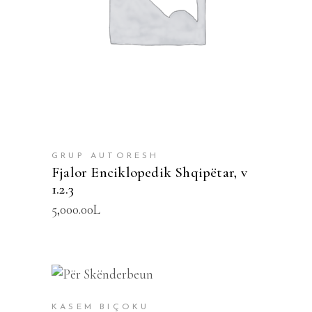
GRUP AUTORESH
Fjalor Enciklopedik Shqipëtar, v
1.2.3
5,000.00
L
SHTOJE NË SHPORTË
KASEM BIÇOKU