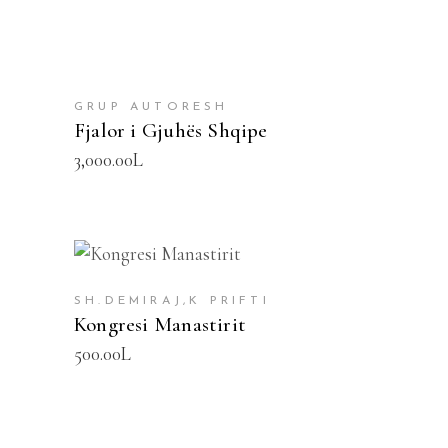
GRUP AUTORESH
Fjalor i Gjuhës Shqipe
3,000.00
L
SHTOJE NË SHPORTË
SH.DEMIRAJ,K PRIFTI
Kongresi Manastirit
500.00
L