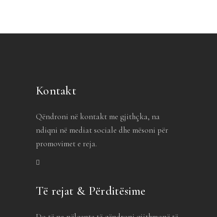
Kontakt
Qëndroni në kontakt me gjithçka, na
ndiqni në mediat sociale dhe mësoni për
promovimet e reja.
Të rejat & Përditësime
Do të na pëlqente të qëndroni gjithmonë të