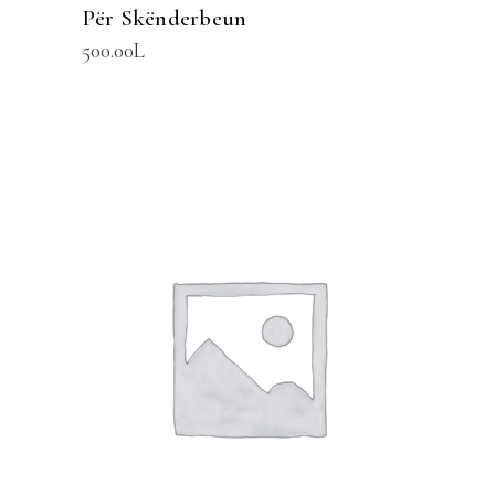
Për Skënderbeun
500.00
L
SHTOJE NË SHPORTË