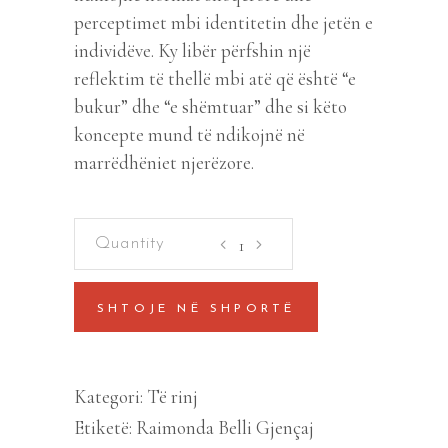
perceptimet mbi identitetin dhe jetën e
individëve. Ky libër përfshin një
reflektim të thellë mbi atë që është “e
bukur” dhe “e shëmtuar” dhe si këto
koncepte mund të ndikojnë në
marrëdhëniet njerëzore.
Shemtia
quantity
SHTOJE NË SHPORTË
Kategori:
Të rinj
Etiketë:
Raimonda Belli Gjençaj