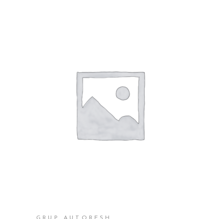
SHTOJE NË SHPORTË
GRUP AUTORESH