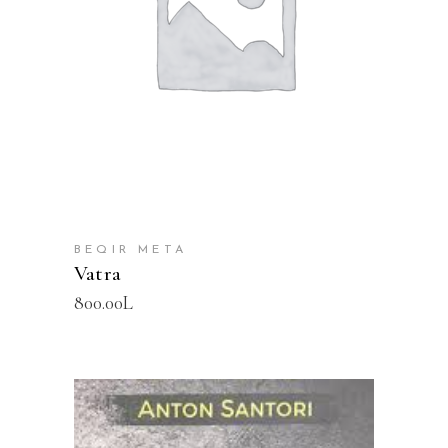
SHTOJE NË SHPORTË
BEQIR META
Vatra
800.00
L