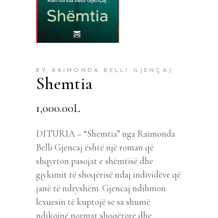
BY RAIMONDA BELLI GJENÇAJ
Shemtia
1,000.00
L
DITURIA – “Shemtia” nga Raimonda
Belli Gjencaj është një roman që
shqyrton pasojat e shëmtisë dhe
gjykimit të shoqërisë ndaj individëve që
janë të ndryshëm. Gjencaj ndihmon
lexuesin të kuptojë se sa shumë
ndikojnë normat shoqërore dhe