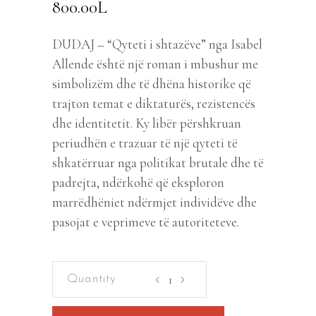
800.00
L
DUDAJ – “Qyteti i shtazëve” nga Isabel
Allende është një roman i mbushur me
simbolizëm dhe të dhëna historike që
trajton temat e diktaturës, rezistencës
dhe identitetit. Ky libër përshkruan
periudhën e trazuar të një qyteti të
shkatërruar nga politikat brutale dhe të
padrejta, ndërkohë që eksploron
marrëdhëniet ndërmjet individëve dhe
pasojat e veprimeve të autoriteteve.
Qyteti
i
shtazëve