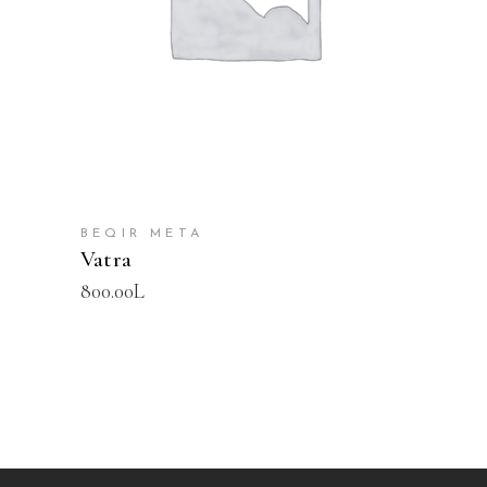
BEQIR META
Vatra
800.00
L