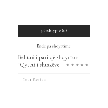
përshtypje (0)
Ende pa shqyrtime.
Bëhuni i pari që shqyrton
“Qyteti i shtazëve”