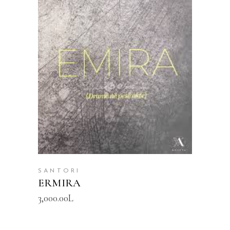
SHTOJE NË SHPORTË
SANTORI
ERMIRA
3,000.00
L