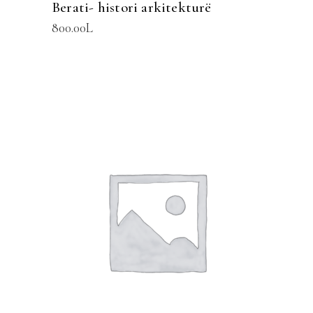
Berati- histori arkitekturë
800.00
L
SHTOJE NË SHPORTË