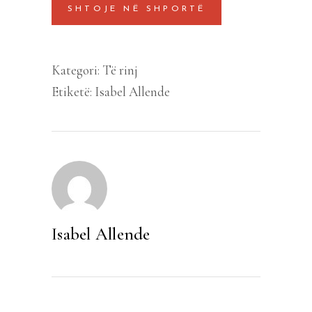
SHTOJE NË SHPORTË
quantity
Kategori:
Të rinj
Etiketë:
Isabel Allende
Isabel Allende