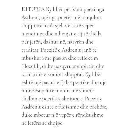
DITURIA Ky libër përfshin poezi nga
Asdreni, një nga poetët më të njohur
shqiptarë, i cili sjell në këtë vepër
mendimet dhe ndjenjat e tij të thella
për jetën, dashurinë, natyrën dhe
traditat. Poezitë e Asdrenit janë të
mbushura me pasion dhe reflektim
filozofik, duke pasqyruar shpirtin dhe
krenarinë e kombit shqiptar. Ky libër
është një pasuri e fjalës poetike dhe një
mundësi për të njohur më shumë
thelbin e poetikës shqiptare. Poezia e
Asdrenit është e fuqishme dhe prekëse,
duke mbetur një vepër e rëndësishme
në letërsinë shqipe.