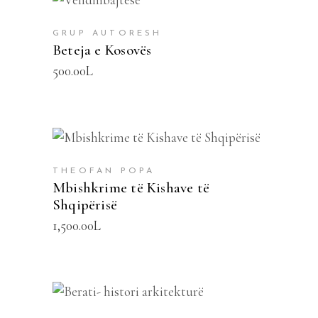
SHTOJE NË SHPORTË
GRUP AUTORESH
Beteja e Kosovës
500.00
L
SHTOJE NË SHPORTË
THEOFAN POPA
Mbishkrime të Kishave të
Shqipërisë
1,500.00
L
SHTOJE NË SHPORTË