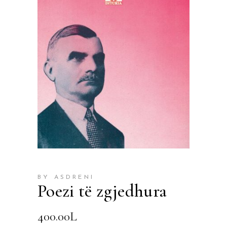
BY ASDRENI
Poezi të zgjedhura
400.00
L