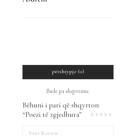
përshtypje (0)
Ende pa shqyrtime.
Bëhuni i pari që shqyrton
“Poezi të zgjedhura”