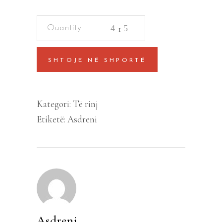
Poezi
të
zgjedhura
SHTOJE NË SHPORTË
quantity
Kategori:
Të rinj
Etiketë:
Asdreni
Asdreni