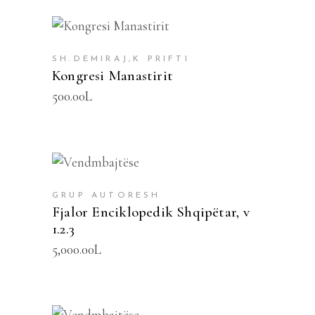
SHTOJE NË SHPORTË
SH.DEMIRAJ,K PRIFTI
Kongresi Manastirit
500.00
L
SHTOJE NË SHPORTË
GRUP AUTORESH
Fjalor Enciklopedik Shqipëtar, v
1.2.3
5,000.00
L