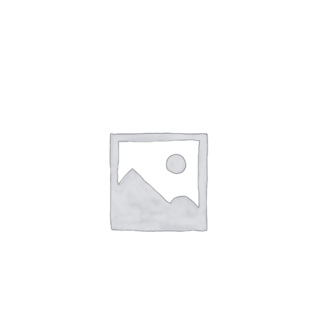
SHTOJE NË SHPORTË