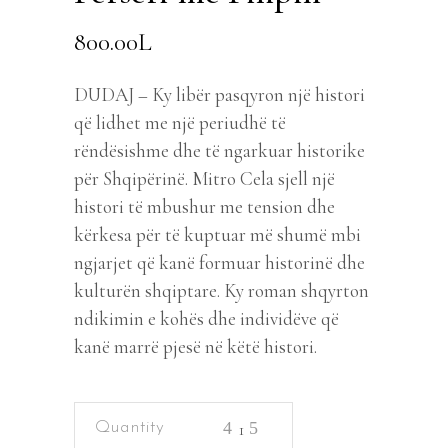
800.00
L
DUDAJ – Ky libër pasqyron një histori
që lidhet me një periudhë të
rëndësishme dhe të ngarkuar historike
për Shqipërinë. Mitro Cela sjell një
histori të mbushur me tension dhe
kërkesa për të kuptuar më shumë mbi
ngjarjet që kanë formuar historinë dhe
kulturën shqiptare. Ky roman shqyrton
ndikimin e kohës dhe individëve që
kanë marrë pjesë në këtë histori.
Perseri
me