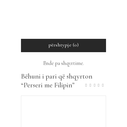
përshtypje (0)
Ende pa shqyrtime.
Bëhuni i pari që shqyrton
“Perseri me Filipin”