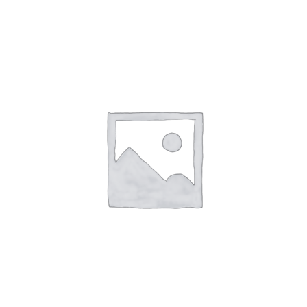
SHTOJE NË SHPORTË