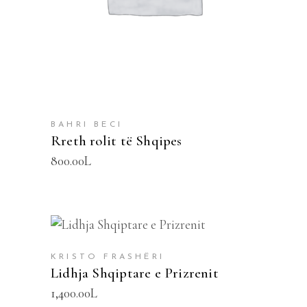
BAHRI BECI
Rreth rolit të Shqipes
800.00
L
SHTOJE NË SHPORTË
KRISTO FRASHËRI
Lidhja Shqiptare e Prizrenit
1,400.00
L