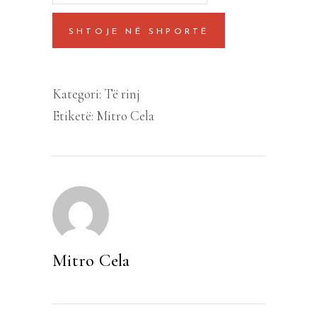
Filipin
SHTOJE NË SHPORTË
quantity
Kategori:
Të rinj
Etiketë:
Mitro Cela
Mitro Cela