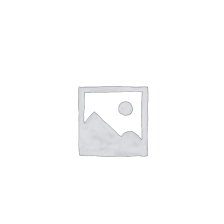
SHTOJE NË SHPORTË