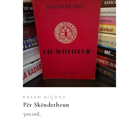
SHTOJE NË SHPORTË
KASEM BIÇOKU
Për Skënderbeun
500.00
L