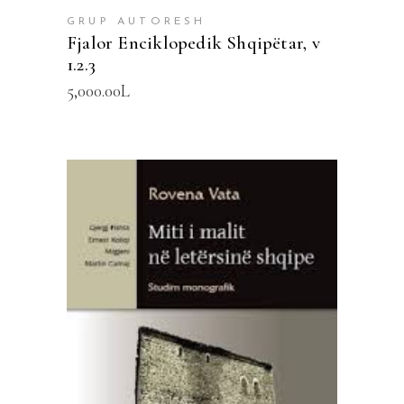
GRUP AUTORESH
Fjalor Enciklopedik Shqipëtar, v
1.2.3
5,000.00
L
SHTOJE NË SHPORTË