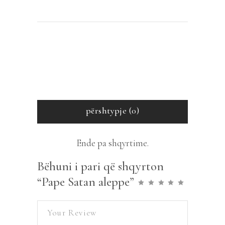
përshtypje (0)
Ende pa shqyrtime.
Bëhuni i pari që shqyrton
“Pape Satan aleppe”