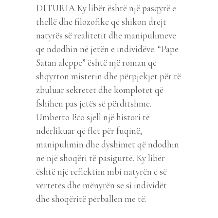
DITURIA Ky libër është një pasqyrë e
thellë dhe filozofike që shikon drejt
natyrës së realitetit dhe manipulimeve
që ndodhin në jetën e individëve. “Pape
Satan aleppe” është një roman që
shqyrton misterin dhe përpjekjet për të
zbuluar sekretet dhe komplotet që
fshihen pas jetës së përditshme.
Umberto Eco sjell një histori të
ndërlikuar që flet për fuqinë,
manipulimin dhe dyshimet që ndodhin
në një shoqëri të pasigurtë. Ky libër
është një reflektim mbi natyrën e së
vërtetës dhe mënyrën se si individët
dhe shoqëritë përballen me të.