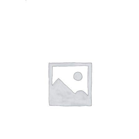
SHTOJE NË SHPORTË