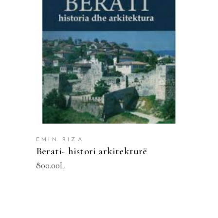
SHTOJE NË SHPORTË
EMIN RIZA
Berati- histori arkitekturë
800.00
L