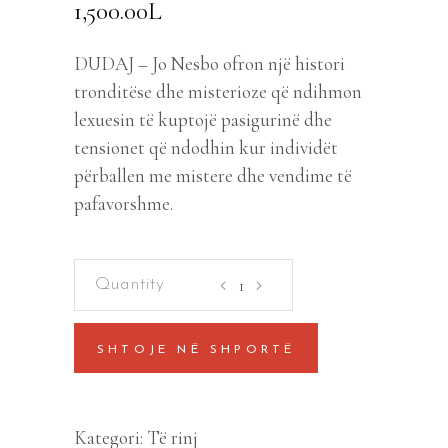
1,500.00
L
DUDAJ – Jo Nesbo ofron një histori
tronditëse dhe misterioze që ndihmon
lexuesin të kuptojë pasigurinë dhe
tensionet që ndodhin kur individët
përballen me mistere dhe vendime të
pafavorshme.
Njeriu
I
debores
SHTOJE NË SHPORTË
quantity
Kategori:
Të rinj