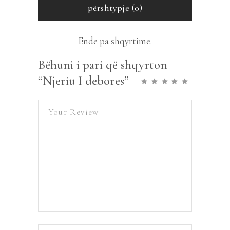
përshtypje (0)
Ende pa shqyrtime.
Bëhuni i pari që shqyrton
“Njeriu I debores”