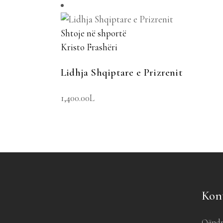
Shtoje në shportë
Kristo Frashëri
Lidhja Shqiptare e Prizrenit
1,400.00
L
Kon
Qëndr