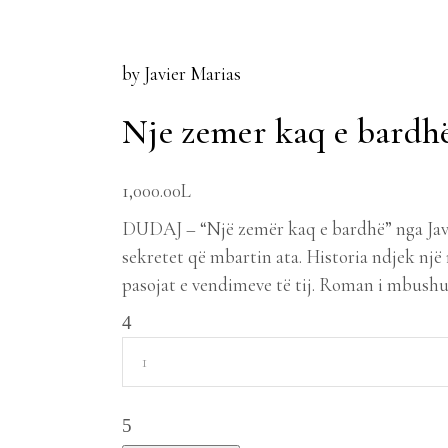
by Javier Marias
Nje zemer kaq e bardh
1,000.00
L
DUDAJ – “Një zemër kaq e bardhë” nga Javie
sekretet që mbartin ata. Historia ndjek një
pasojat e vendimeve të tij. Roman i mbushu
Nje
zemer
kaq
e
bardhë