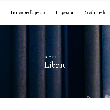
Të nënpërfaqësuar
Hapësira
Rreth nesh
PRODUCTS
Librat