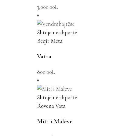
3,000.00
L
Shtoje në shportë
Beqir Meta
Vatra
800.00
L
Shtoje në shportë
Rovena Vata
Miti i Maleve