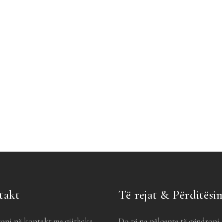
takt
Të rejat & Përditësi
oni në kontakt me gjithçka,
Do të na pëlqente të qëndroni