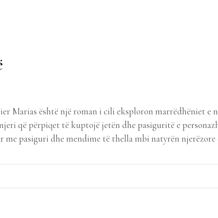
ë
r Marias është një roman i cili eksploron marrëdhëniet e 
 njeri që përpiqet të kuptojë jetën dhe pasiguritë e persona
r me pasiguri dhe mendime të thella mbi natyrën njerëzore