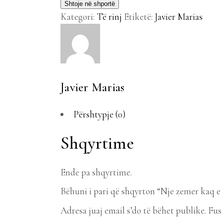
Shtoje në shportë
quantity
Kategori:
Të rinj
Etiketë:
Javier Marias
Javier Marias
Përshtypje (0)
Shqyrtime
Ende pa shqyrtime.
Bëhuni i pari që shqyrton “Nje zemer kaq e
Adresa juaj email s’do të bëhet publike.
Fus