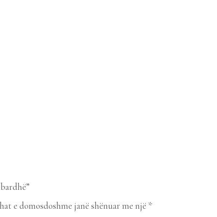
 bardhë”
hat e domosdoshme janë shënuar me një
*