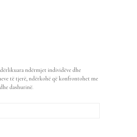
ndërlikuara ndërmjet individëve dhe
zheve të tjerë, ndërkohë që konfrontohet me
 dhe dashurinë.