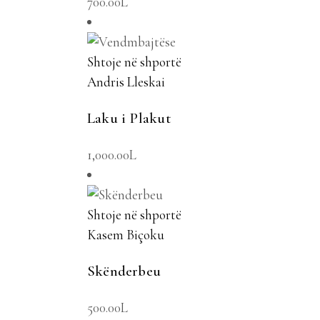
700.00
L
Shtoje në shportë
Andris Lleskai
Laku i Plakut
1,000.00
L
Shtoje në shportë
Kasem Biçoku
Skënderbeu
500.00
L