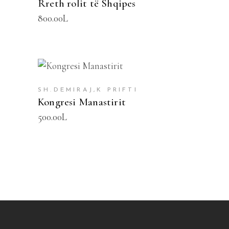
Rreth rolit të Shqipes
800.00
L
SHTOJE NË SHPORTË
SH.DEMIRAJ,K PRIFTI
Kongresi Manastirit
500.00
L