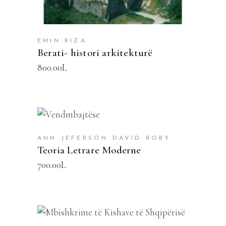
EMIN RIZA
Berati- histori arkitekturë
800.00
L
SHTOJE NË SHPORTË
ANN JEFERSON DAVID ROBY
Teoria Letrare Moderne
700.00
L
SHTOJE NË SHPORTË