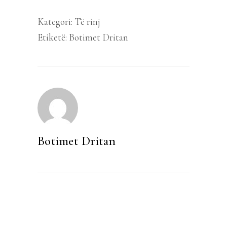
quantity
Kategori:
Të rinj
Etiketë:
Botimet Dritan
Botimet Dritan