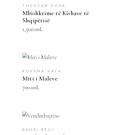
THEOFAN POPA
Mbishkrime të Kishave të
Shqipërisë
1,500.00
L
SHTOJE NË SHPORTË
ROVENA VATA
Miti i Maleve
700.00
L
SHTOJE NË SHPORTË
BAHRI BECI