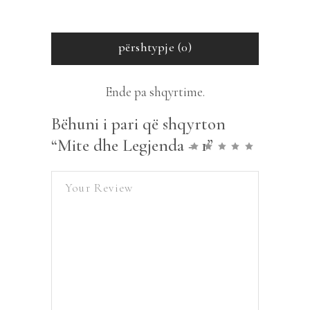
përshtypje (0)
Ende pa shqyrtime.
Bëhuni i pari që shqyrton
“Mite dhe Legjenda – 1”