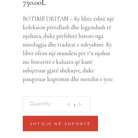
750.00
L
BOTIME DRITAN – Ky libër është një
koleksion përrallash dhe legjendash të
njohura, duke përfshirë histori nga
mitologjia dhe traditat e ndryshme. Ky
libër ofron një mundësi për t’u njohur
me historitë e kaluara që kanë
mbijetuar gjatë shekujve, duke
pasqyruar kuptimin dhe moralin e tyre.
Mite
dhe
Legjenda
SHTOJE NË SHPORTË
-
1