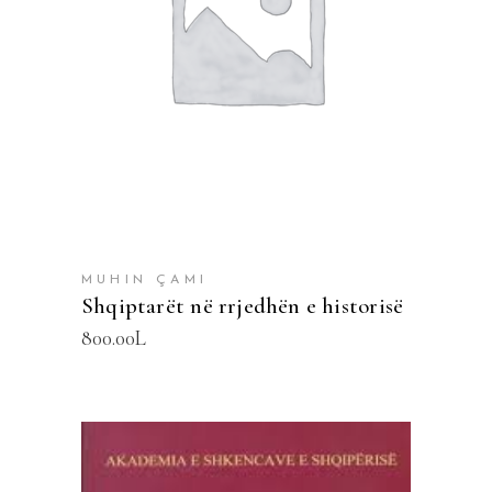
SHTOJE NË SHPORTË
MUHIN ÇAMI
Shqiptarët në rrjedhën e historisë
800.00
L