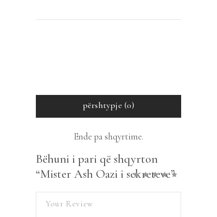
përshtypje (0)
Ende pa shqyrtime.
Bëhuni i pari që shqyrton
“Mister Ash Oazi i sekreteve”