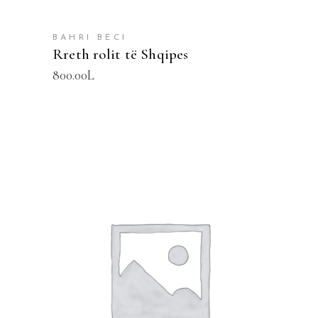
BAHRI BECI
Rreth rolit të Shqipes
800.00
L
SHTOJE NË SHPORTË