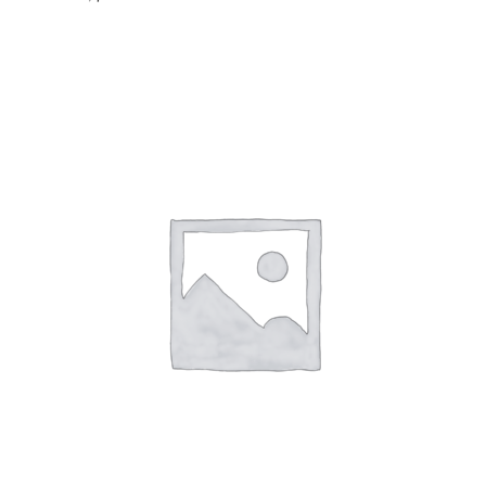
SHTOJE NË SHPORTË