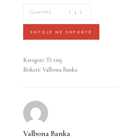
Mister
Ash
Oazi
SHTOJE NË SHPORTË
i
sekreteve
quantity
Kategori:
Të rinj
Etiketë:
Valbona Banka
Valbona Banka