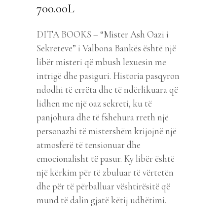
700.00
L
DITA BOOKS – “Mister Ash Oazi i
Sekreteve” i Valbona Bankës është një
libër misteri që mbush lexuesin me
intrigë dhe pasiguri. Historia pasqyron
ndodhi të errëta dhe të ndërlikuara që
lidhen me një oaz sekreti, ku të
panjohura dhe të fshehura rreth një
personazhi të mistershëm krijojnë një
atmosferë të tensionuar dhe
emocionalisht të pasur. Ky libër është
një kërkim për të zbuluar të vërtetën
dhe për të përballuar vështirësitë që
mund të dalin gjatë këtij udhëtimi.