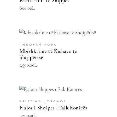
Rreth rolit të Shqipes
800.00
L
SHTOJE NË SHPORTË
THEOFAN POPA
Mbishkrime të Kishave të
Shqipërisë
1,500.00
L
SHTOJE NË SHPORTË
KRISTINA JORGAQI
Fjalor i Shqipes i Faik Konicës
1,200.00
L