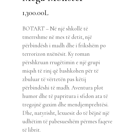
1,300.00
L
BOTART – Në një shkollë të
tmerrshme në mes të detit, një
përbindësh i madh dhe i frikshëm po
terrorizon nxënësit. Ky roman
përshkruan rrugëtimin e një grupi
miqsh të rinj që bashkohen për të
zbuluar të vërtetën pas këtij
përbindëshi të madh. Aventura plot
humor dhe të papritura i sfidon ata të
tregojnë guxim dhe mendjemprehtësi.
Dhe, natyrisht, lexuesit do të bëjnë një
udhëtim të pabesueshëm përmes faqeve
të librit.