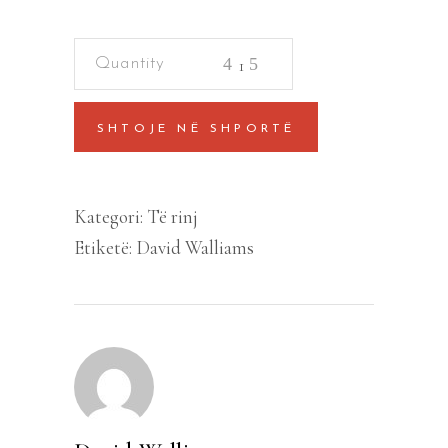
Mega
Monster
quantity
SHTOJE NË SHPORTË
Kategori:
Të rinj
Etiketë:
David Walliams