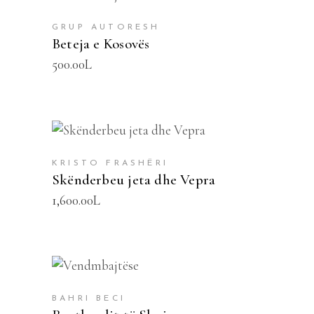
SHTOJE NË SHPORTË
GRUP AUTORESH
Beteja e Kosovës
500.00
L
SHTOJE NË SHPORTË
KRISTO FRASHËRI
Skënderbeu jeta dhe Vepra
1,600.00
L
SHTOJE NË SHPORTË
BAHRI BECI