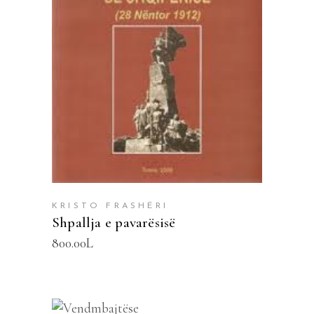
SHTOJE NË SHPORTË
KRISTO FRASHËRI
Shpallja e pavarësisë
800.00
L