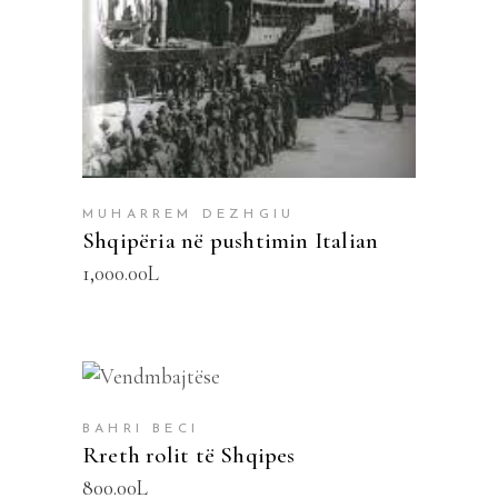
MUHARREM DEZHGIU
Shqipëria në pushtimin Italian
1,000.00
L
SHTOJE NË SHPORTË
BAHRI BECI
Rreth rolit të Shqipes
800.00
L