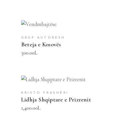
SHTOJE NË SHPORTË
GRUP AUTORESH
Beteja e Kosovës
500.00
L
SHTOJE NË SHPORTË
KRISTO FRASHËRI
Lidhja Shqiptare e Prizrenit
1,400.00
L