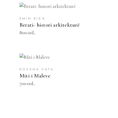
SHTOJE NË SHPORTË
EMIN RIZA
Berati- histori arkitekturë
800.00
L
SHTOJE NË SHPORTË
ROVENA VATA
Miti i Maleve
700.00
L