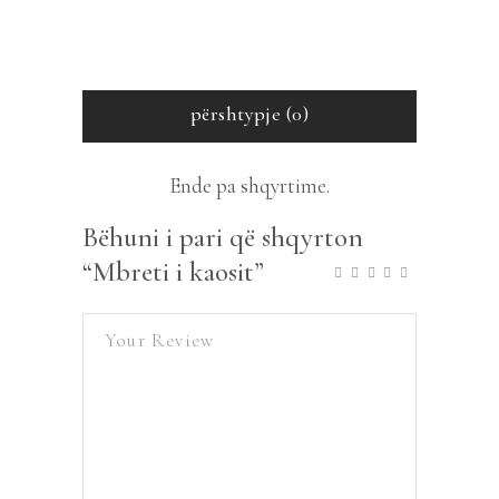
përshtypje (0)
Ende pa shqyrtime.
Bëhuni i pari që shqyrton
“Mbreti i kaosit”