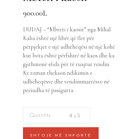
900.00
L
DUDAJ – “Mbreti i kaosit” nga Mihal
Kalia është një libër që flet për
përpjekjet e një udhëheqësi në një kohë
kur bota është përfshirë në kaos dhe ka
gjithmonë sfida për të ruajtur rendin.
Ky roman thekson ndikimin e
udhëheqësve dhe vendimmarrësve në
periudha të pasigurta.
Mbreti
i
kaosit
SHTOJE NË SHPORTË
quantity