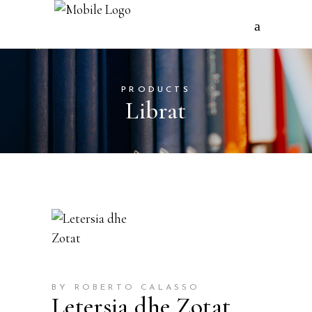
PRODUCTS
Librat
BY ROBERTO CALASSO
Letersia dhe Zotat