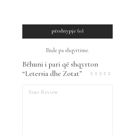
përshtypje (0)
Ende pa shqyrtime.
Bëhuni i pari që shqyrton
“Letersia dhe Zotat”