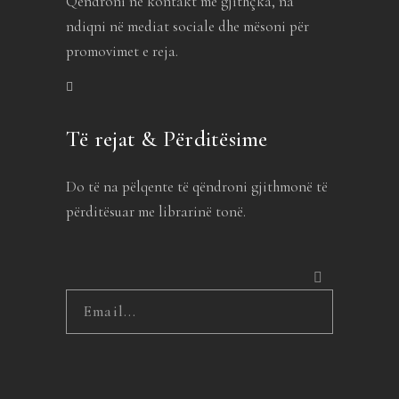
Qëndroni në kontakt me gjithçka, na
ndiqni në mediat sociale dhe mësoni për
promovimet e reja.
Të rejat & Përditësime
Do të na pëlqente të qëndroni gjithmonë të
përditësuar me librarinë tonë.