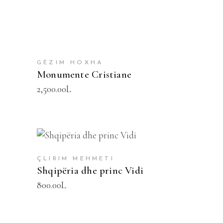
GËZIM HOXHA
Monumente Cristiane
2,500.00
L
SHTOJE NË SHPORTË
ÇLIRIM MEHMETI
Shqipëria dhe princ Vidi
800.00
L