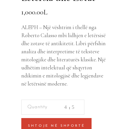
1,000.00
L
ALEPH – Një vështrim i thellë nga
Roberto Calasso mbi lidhjen e letërsisë
dhe zotave të antikitetit. Libri përfshin
analiza dhe interpretime të teksteve
mitologjike dhe literaturës klasike. Një
udhëtim intelektual që shqyrton
ndikimin e mitologjisë dhe legjendave
në letërsinë moderne.
Letersia
dhe
Zotat
SHTOJE NË SHPORTË
quantity