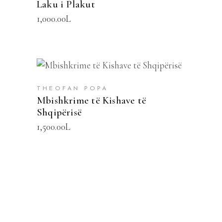
Laku i Plakut
1,000.00
L
SHTOJE NË SHPORTË
THEOFAN POPA
Mbishkrime të Kishave të
Shqipërisë
1,500.00
L