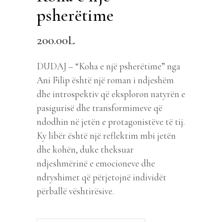
psherëtime
200.00
L
DUDAJ – “Koha e një psherëtime” nga
Ani Filip është një roman i ndjeshëm
dhe introspektiv që eksploron natyrën e
pasigurisë dhe transformimeve që
ndodhin në jetën e protagonistëve të tij.
Ky libër është një reflektim mbi jetën
dhe kohën, duke theksuar
ndjeshmërinë e emocioneve dhe
ndryshimet që përjetojnë individët
përballë vështirësive.