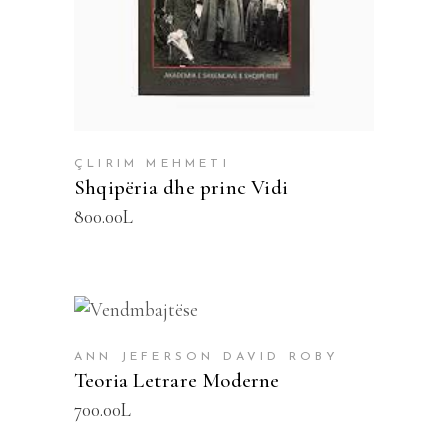
ÇLIRIM MEHMETI
Shqipëria dhe princ Vidi
800.00
L
SHTOJE NË SHPORTË
ANN JEFERSON DAVID ROBY
Teoria Letrare Moderne
700.00
L