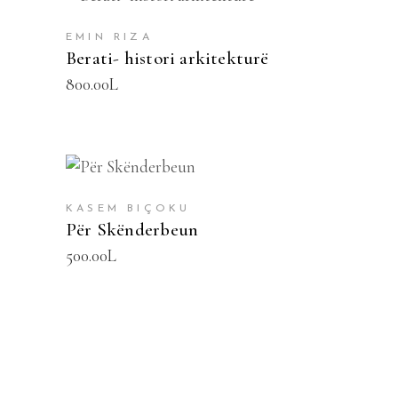
SHTOJE NË SHPORTË
EMIN RIZA
Berati- histori arkitekturë
800.00
L
SHTOJE NË SHPORTË
KASEM BIÇOKU
Për Skënderbeun
500.00
L