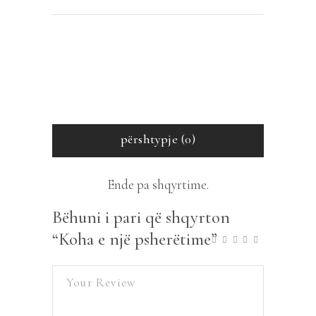
përshtypje (0)
Ende pa shqyrtime.
Bëhuni i pari që shqyrton
“Koha e një psherëtime”