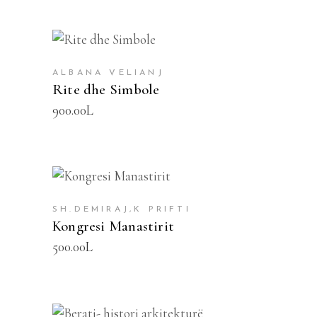
SHTOJE NË SHPORTË
ALBANA VELIANJ
Rite dhe Simbole
900.00
L
SHTOJE NË SHPORTË
SH.DEMIRAJ,K PRIFTI
Kongresi Manastirit
500.00
L