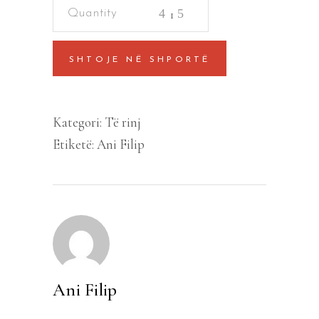
Koha
e
një
SHTOJE NË SHPORTË
psherëtime
quantity
Kategori:
Të rinj
Etiketë:
Ani Filip
Ani Filip