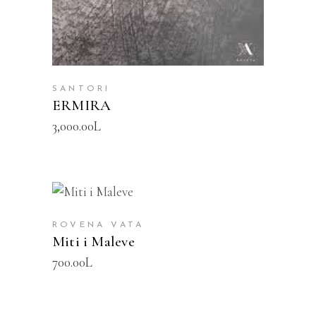
SANTORI
ERMIRA
3,000.00
L
SHTOJE NË SHPORTË
ROVENA VATA
Miti i Maleve
700.00
L