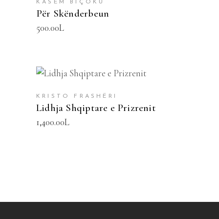
KASEM BIÇOKU
Për Skënderbeun
500.00
L
SHTOJE NË SHPORTË
KRISTO FRASHËRI
Lidhja Shqiptare e Prizrenit
1,400.00
L