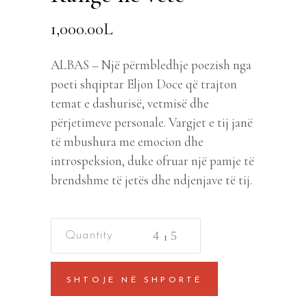
1,000.00
L
ALBAS – Një përmbledhje poezish nga
poeti shqiptar Eljon Doce që trajton
temat e dashurisë, vetmisë dhe
përjetimeve personale. Vargjet e tij janë
të mbushura me emocion dhe
introspeksion, duke ofruar një pamje të
brendshme të jetës dhe ndjenjave të tij.
Kangë
në
vete
SHTOJE NË SHPORTË
quantity