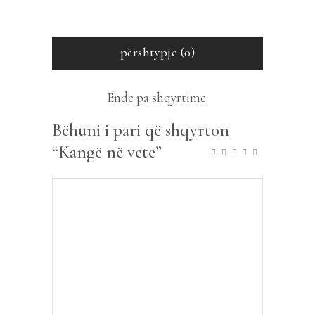
përshtypje (0)
Ende pa shqyrtime.
Bëhuni i pari që shqyrton
“Kangë në vete”