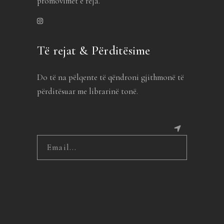
promovimet e reja.
Të rejat & Përditësime
Do të na pëlqente të qëndroni gjithmonë të
përditësuar me librarinë tonë.