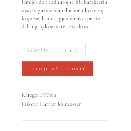
fëmijët do t’i adhurojnë. Me karakterin
e saj të guximshëm dhe mendjen e saj
krijuese, Isadora gjen mënyra për të
dalë nga çdo situatë të vështirë.
Izadora
Mun
Hyn
SHTOJE NË SHPORTË
ne
telashe
quantity
Kategori:
Të rinj
Etiketë:
Harriet Muncaster