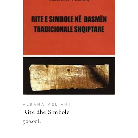
SHTOJE NË SHPORTË
ALBANA VELIANJ
Rite dhe Simbole
900.00
L