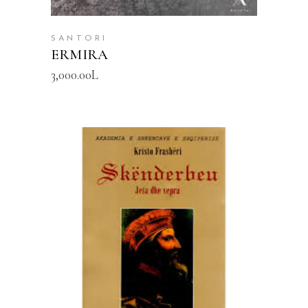
SANTORI
ERMIRA
3,000.00
L
SHTOJE NË SHPORTË