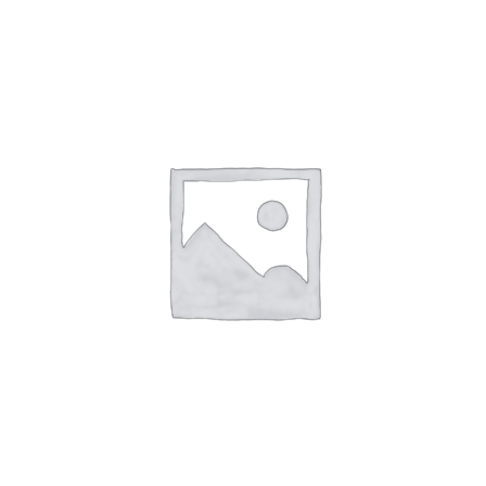
SHTOJE NË SHPORTË