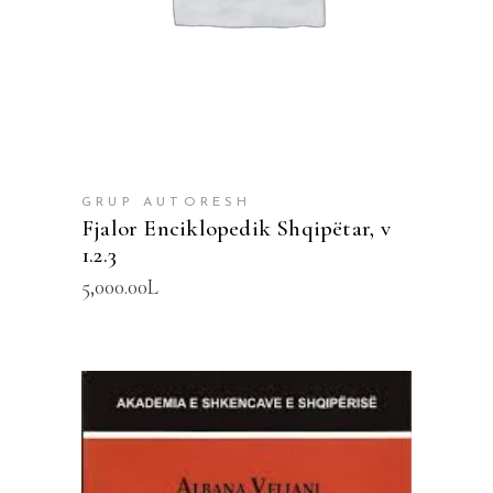
GRUP AUTORESH
Fjalor Enciklopedik Shqipëtar, v
1.2.3
5,000.00
L