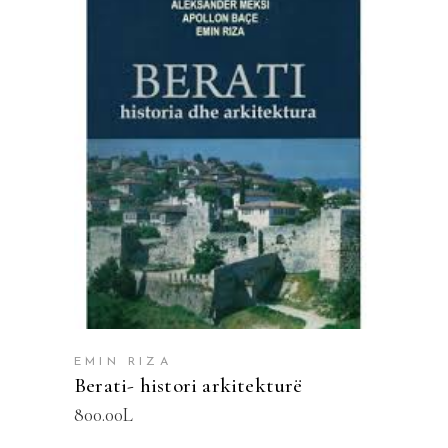
SHTOJE NË SHPORTË
EMIN RIZA
Berati- histori arkitekturë
800.00
L