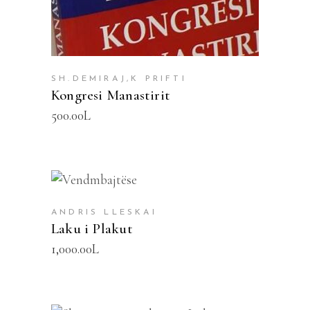
SH.DEMIRAJ,K PRIFTI
Kongresi Manastirit
500.00
L
SHTOJE NË SHPORTË
ANDRIS LLESKAI
Laku i Plakut
1,000.00
L