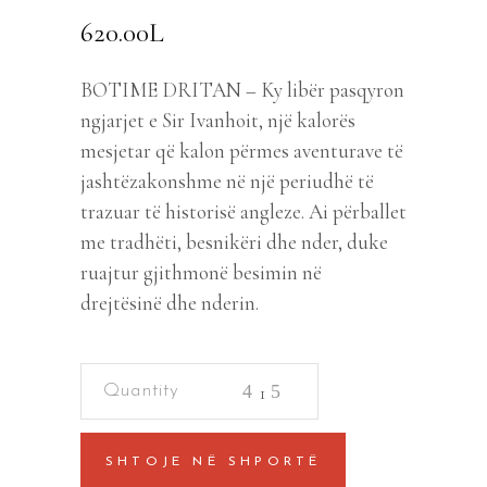
620.00
L
BOTIME DRITAN – Ky libër pasqyron
ngjarjet e Sir Ivanhoit, një kalorës
mesjetar që kalon përmes aventurave të
jashtëzakonshme në një periudhë të
trazuar të historisë angleze. Ai përballet
me tradhëti, besnikëri dhe nder, duke
ruajtur gjithmonë besimin në
drejtësinë dhe nderin.
Ivanhoi
quantity
SHTOJE NË SHPORTË