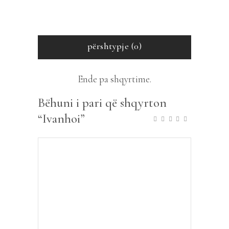
përshtypje (0)
Ende pa shqyrtime.
Bëhuni i pari që shqyrton
“Ivanhoi”