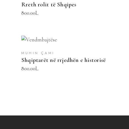
Rreth rolit të Shqipes
800.00
L
SHTOJE NË SHPORTË
MUHIN ÇAMI
Shqiptarët në rrjedhën e historisë
800.00
L