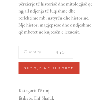
përzierje të historisë dhe mitologjisë që
ngjall ndjenja të fuqishme dhe
reflektime mbi natyrën dhe historinë.
Një histori magjepsëse dhe e ndjeshme
që mbetet në kujtesën e lexuesit.
Ishulli
i
pemeve
SHTOJE NË SHPORTË
te
zhdukura
quantity
Kategori:
Të rinj
Etiketë:
Elif Shafak