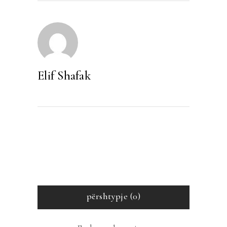
Elif Shafak
përshtypje (0)