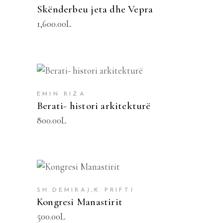
Skënderbeu jeta dhe Vepra
1,600.00
L
SHTOJE NË SHPORTË
EMIN RIZA
Berati- histori arkitekturë
800.00
L
SHTOJE NË SHPORTË
SH.DEMIRAJ,K PRIFTI
Kongresi Manastirit
500.00
L