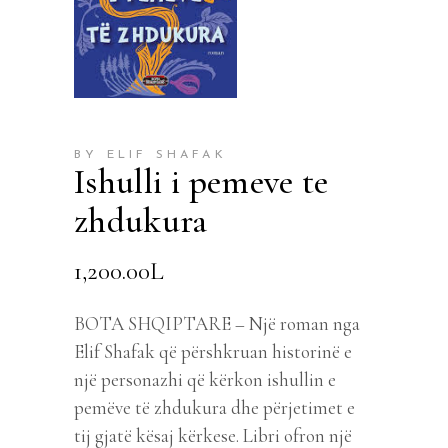
BY ELIF SHAFAK
Ishulli i pemeve te
zhdukura
1,200.00
L
BOTA SHQIPTARE – Një roman nga
Elif Shafak që përshkruan historinë e
një personazhi që kërkon ishullin e
pemëve të zhdukura dhe përjetimet e
tij gjatë kësaj kërkese. Libri ofron një