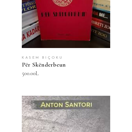
SHTOJE NË SHPORTË
KASEM BIÇOKU
Për Skënderbeun
500.00
L