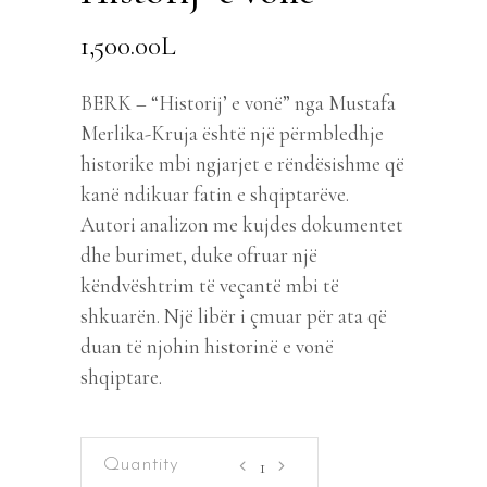
1,500.00
L
BERK – “Historij’ e vonë” nga Mustafa
Merlika-Kruja është një përmbledhje
historike mbi ngjarjet e rëndësishme që
kanë ndikuar fatin e shqiptarëve.
Autori analizon me kujdes dokumentet
dhe burimet, duke ofruar një
këndvështrim të veçantë mbi të
shkuarën. Një libër i çmuar për ata që
duan të njohin historinë e vonë
shqiptare.
Historij'
e