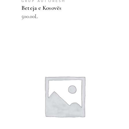
GRUP AUTORESH
Beteja e Kosovës
500.00
L
SHTOJE NË SHPORTË