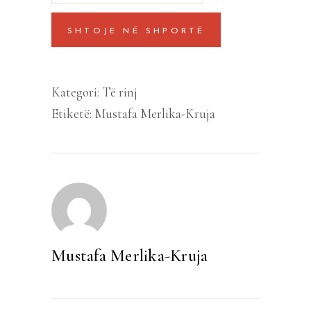
vonë
SHTOJE NË SHPORTË
quantity
Kategori:
Të rinj
Etiketë:
Mustafa Merlika-Kruja
Mustafa Merlika-Kruja