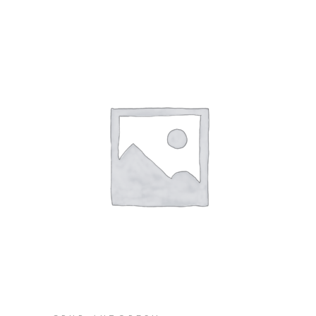
SHTOJE NË SHPORTË