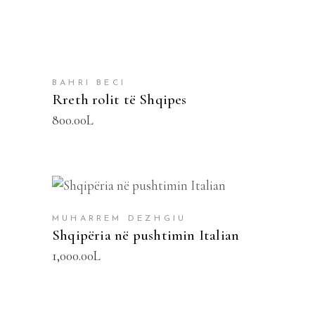
BAHRI BECI
Rreth rolit të Shqipes
800.00
L
SHTOJE NË SHPORTË
MUHARREM DEZHGIU
Shqipëria në pushtimin Italian
1,000.00
L