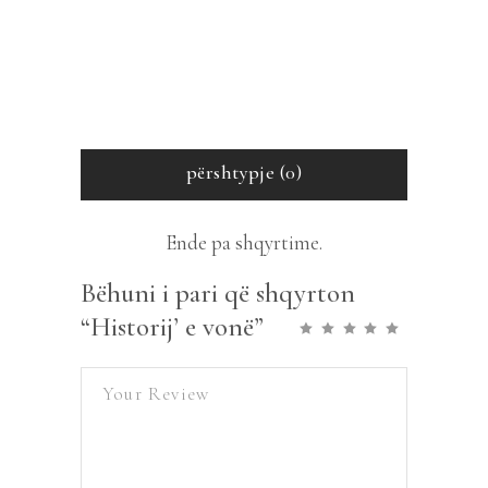
përshtypje (0)
Ende pa shqyrtime.
Bëhuni i pari që shqyrton
“Historij’ e vonë”