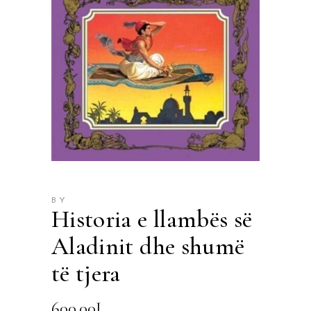
BY
Historia e llambës së
Aladinit dhe shumë
të tjera
600.00
L