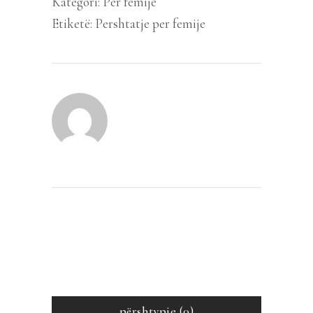
Kategori:
Për fëmijë
shumë
Etiketë:
Pershtatje per femije
të
tjera
quantity
përshtypje (0)