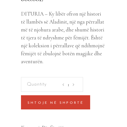
DITURIA – Ky libër ofron një histori
të llambës së Aladinit, një nga përrallat
më të njohura arabe, dhe shumë histori
të tjera të ndryshme për fëmijët. Është
një koleksion i përrallave që ndihmojnë
fëmijët të zbulojnë botën magjike dhe
aventurën.
Historia
e
llambës
SHTOJE NË SHPORTË
së
Aladinit
dhe