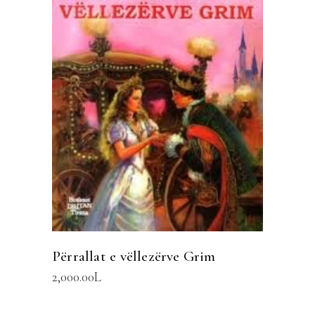
SHTOJE NË SHPORTË
Përrallat e vëllezërve Grim
2,000.00
L