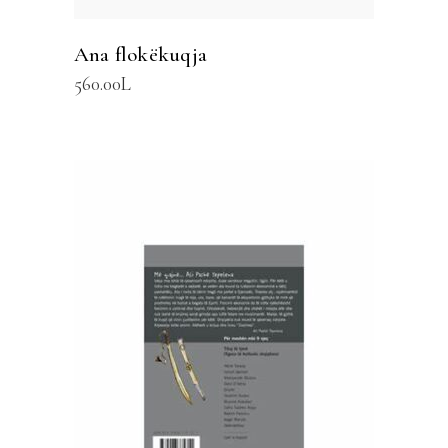
Ana flokëkuqja
560.00
L
SHTOJE NË SHPORTË