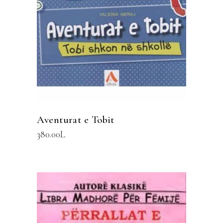
SHTOJE NË SHPORTË
Aventurat e Tobit
380.00
L