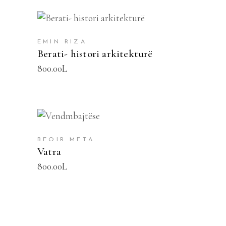
SHTOJE NË SHPORTË
EMIN RIZA
Berati- histori arkitekturë
800.00
L
SHTOJE NË SHPORTË
BEQIR META
Vatra
800.00
L