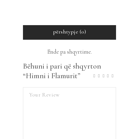
përshtypje (0)
Ende pa shqyrtime.
Bëhuni i pari që shqyrton
“Himni i Flamurit”