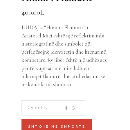
400.00
L
DUDAJ – “Himni i Flamurit” i
Aristotel Mici është një reflektim mbi
historiografinë dhe simbolet që
përfaqësojnë identitetin dhe krenarinë
kombëtare. Ky libër është një udhëzues
për të kuptuar më mirë lidhjen
ndërmjet flamurit dhe atdhedashurisë
në kontekstin shqiptar.
Himni
i
Flamurit
SHTOJE NË SHPORTË
quantity